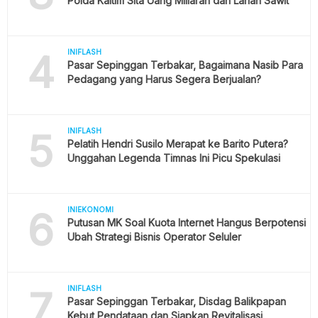
Polda Kaltim Sita Uang Miliaran dan Lahan Sawit
4
INIFLASH
Pasar Sepinggan Terbakar, Bagaimana Nasib Para
Pedagang yang Harus Segera Berjualan?
5
INIFLASH
Pelatih Hendri Susilo Merapat ke Barito Putera?
Unggahan Legenda Timnas Ini Picu Spekulasi
6
INIEKONOMI
Putusan MK Soal Kuota Internet Hangus Berpotensi
Ubah Strategi Bisnis Operator Seluler
7
INIFLASH
Pasar Sepinggan Terbakar, Disdag Balikpapan
Kebut Pendataan dan Siapkan Revitalisasi