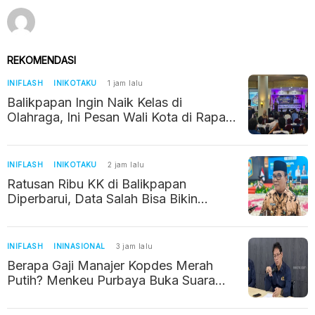
REKOMENDASI
INIFLASH
INIKOTAKU
1 jam lalu
Balikpapan Ingin Naik Kelas di
Olahraga, Ini Pesan Wali Kota di Rapat
Kerja KONI
INIFLASH
INIKOTAKU
2 jam lalu
Ratusan Ribu KK di Balikpapan
Diperbarui, Data Salah Bisa Bikin
Warga Kehilangan Bantuan Sosial
INIFLASH
ININASIONAL
3 jam lalu
Berapa Gaji Manajer Kopdes Merah
Putih? Menkeu Purbaya Buka Suara
Soal Kebenarannya