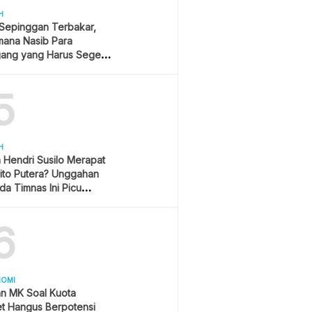
H
 Sepinggan Terbakar,
mana Nasib Para
ang yang Harus Segera
lan?
5
H
h Hendri Susilo Merapat
ito Putera? Unggahan
a Timnas Ini Picu
asi
6
NOMI
an MK Soal Kuota
et Hangus Berpotensi