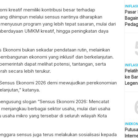
INIFLAS
omi kreatif memiliki kontribusi besar terhadap
Pasar
ng dihimpun melalui sensus nantinya diharapkan
Bagai
nyusun program yang lebih tepat sasaran, mulai dari
Pedag
Berjua
berdayaan UMKM kreatif, hingga peningkatan daya
 Ekonomi bukan sekadar pendataan rutin, melainkan
embangunan ekonomi yang inklusif dan berkelanjutan.
pemerintah dapat melihat potensi, tantangan, serta
INIFLAS
h secara lebih terukur.
Pelati
ke Bar
 Sensus Ekonomi 2026 demi mewujudkan perekonomian
Legend
Spekul
elanjutan,” katanya.
engusung slogan “Sensus Ekonomi 2026: Mencatat
n menjangkau berbagai sektor usaha, mulai dari usaha
u usaha mikro yang tersebar di seluruh wilayah Kota
INIEKO
Putus
nggara sensus juga terus melakukan sosialisasi kepada
Intern