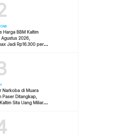
2
NOMI
e Harga BBM Kaltim
1 Agustus 2026,
ax Jadi Rp16.300 per
3
H
r Narkoba di Muara
 Paser Ditangkap,
Kaltim Sita Uang Miliaran
han Sawit
4