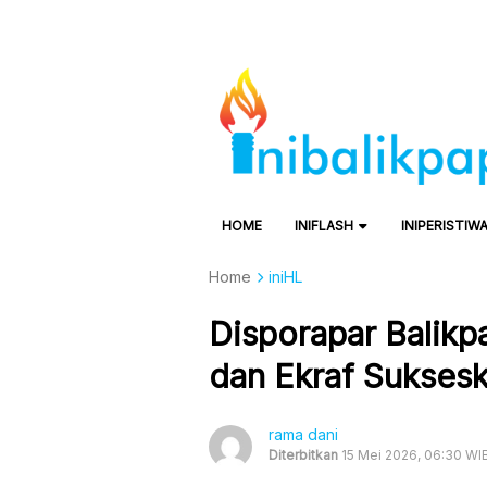
HOME
INIFLASH
INIPERISTIW
Home
iniHL
Disporapar Balikp
dan Ekraf Sukses
rama dani
Diterbitkan
15 Mei 2026, 06:30 WI