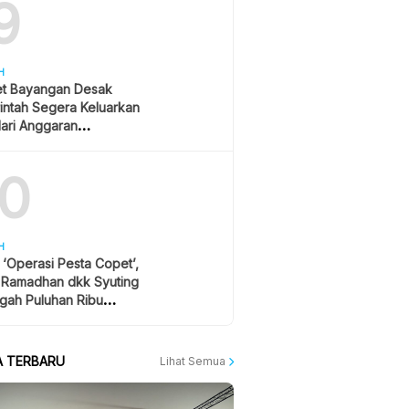
9
H
et Bayangan Desak
intah Segera Keluarkan
ari Anggaran
ikan, Hormati Putusan
10
H
r ‘Operasi Pesta Copet’,
l Ramadhan dkk Syuting
gah Puluhan Ribu
ton Konser
A TERBARU
Lihat Semua