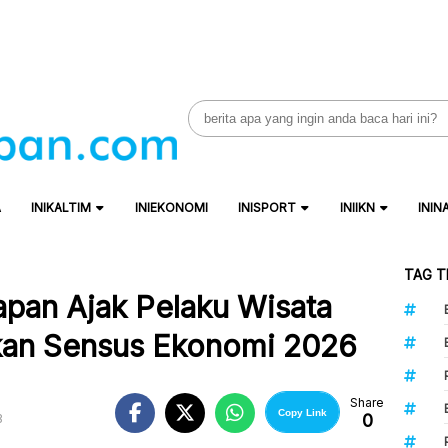
Search
for:
A
INIKALTIM
INIEKONOMI
INISPORT
INIIKN
ININ
TAG T
apan Ajak Pelaku Wisata
kan Sensus Ekonomi 2026
Share
Copy Link
0
B