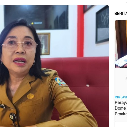
BERIT
INIFLAS
Peraya
Dome B
Pemkot
Angga