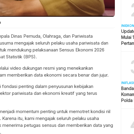
a
INIEKO
Updat
ala Dinas Pemuda, Olahraga, dan Pariwisata
Mulai 
Kusuma mengajak seluruh pelaku usaha pariwisata dan
Pertam
Liter
 untuk mendukung pelaksanaan Sensus Ekonomi 2026
t Statistik (BPS).
elalui video dukungan resmi yang menekankan
alam memberikan data ekonomi secara benar dan jujur.
INIFLAS
i fondasi penting dalam penyusunan kebijakan
Banda
ktor pariwisata dan ekonomi kreatif yang terus
Komam
Polda 
dan La
enjadi momentum penting untuk memotret kondisi riil
 Karena itu, kami mengajak seluruh pelaku usaha
tuk menerima petugas sensus dan memberikan data yang
.