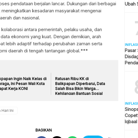
oses pendataan berjalan lancar. Dukungan dari berbagai
Ubah S
Selule
tuk meningkatkan kesadaran masyarakat mengenai
erah dan nasional.
kolaborasi antara pemerintah, pelaku usaha, dan
data ekonomi yang kuat. Dengan demikian, arah
 lebih adaptif terhadap perubahan zaman serta
INIFLAS
 daerah di tengah tantangan global.***
Pasar
Disda
Penda
Revita
kpapan Ingin Naik Kelas di
Ratusan Ribu KK di
raga, Ini Pesan Wali Kota
Balikpapan Diperbarui, Data
apat Kerja KONI
Salah Bisa Bikin Warga
Kehilangan Bantuan Sosial
INIFLAS
Sinops
 Hari Ini
Copet
Iqbaal
Tengah
BAGIKAN