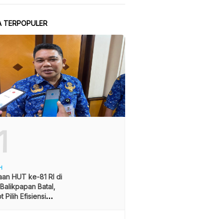
A TERPOPULER
1
H
an HUT ke-81 RI di
alikpapan Batal,
 Pilih Efisiensi
ran