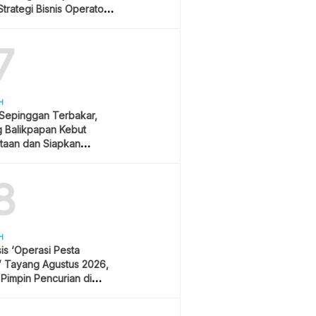
trategi Bisnis Operator
r
7
H
 Sepinggan Terbakar,
g Balikpapan Kebut
taan dan Siapkan
lisasi
8
H
is ‘Operasi Pesta
’ Tayang Agustus 2026,
 Pimpin Pencurian di
 Festival Musik