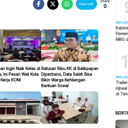
Share
Copy Link
0
INIFLAS
Kabin
Pemer
MBG d
Pendid
MK
an Ingin Naik Kelas di
Ratusan Ribu KK di Balikpapan
, Ini Pesan Wali Kota
Diperbarui, Data Salah Bisa
INIFLAS
 Kerja KONI
Bikin Warga Kehilangan
Traile
Bantuan Sosial
Iqbaa
di Ten
Penon
BERIT