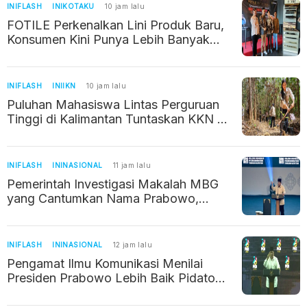
INIFLASH
INIKOTAKU
10 jam lalu
FOTILE Perkenalkan Lini Produk Baru,
Konsumen Kini Punya Lebih Banyak
Pilihan
INIFLASH
INIIKN
10 jam lalu
Puluhan Mahasiswa Lintas Perguruan
Tinggi di Kalimantan Tuntaskan KKN di
IKN
INIFLASH
ININASIONAL
11 jam lalu
Pemerintah Investigasi Makalah MBG
yang Cantumkan Nama Prabowo,
Bermasalah Gegara Pakai AI
INIFLASH
ININASIONAL
12 jam lalu
Pengamat Ilmu Komunikasi Menilai
Presiden Prabowo Lebih Baik Pidato
Pakai Teks, Ini Alasannya