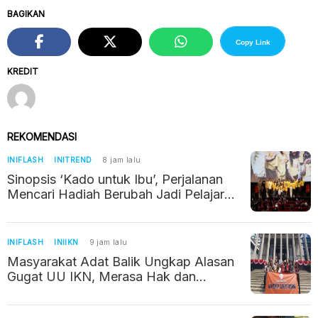
BAGIKAN
Copy Link
KREDIT
REKOMENDASI
INIFLASH
INITREND
8 jam lalu
Sinopsis ‘Kado untuk Ibu’, Perjalanan
Mencari Hadiah Berubah Jadi Pelajaran
tentang Kehilangan
INIFLASH
INIIKN
9 jam lalu
Masyarakat Adat Balik Ungkap Alasan
Gugat UU IKN, Merasa Hak dan
Wilayahnya Terancam