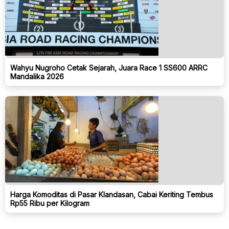
Wahyu Nugroho Cetak Sejarah, Juara Race 1 SS600 ARRC
Mandalika 2026
Harga Komoditas di Pasar Klandasan, Cabai Keriting Tembus
Rp55 Ribu per Kilogram