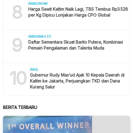
8
INIEKONOMI
Harga Sawit Kaltim Naik Lagi, TBS Tembus Rp3.528
per Kg Dipicu Lonjakan Harga CPO Global
9
INIBORNEO FC
Daftar Sementara Skuat Barito Putera, Kombinasi
Pemain Pengalaman dan Talenta Muda
10
INIHL
Gubernur Rudy Mas’ud Ajak 10 Kepala Daerah di
Kaltim ke Jakarta, Perjuangkan TKD dan Dana
Kurang Salur
BERITA TERBARU