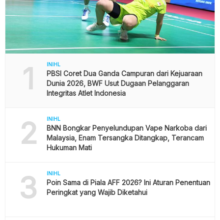
1
INIHL
PBSI Coret Dua Ganda Campuran dari Kejuaraan
Dunia 2026, BWF Usut Dugaan Pelanggaran
Integritas Atlet Indonesia
2
INIHL
BNN Bongkar Penyelundupan Vape Narkoba dari
Malaysia, Enam Tersangka Ditangkap, Terancam
Hukuman Mati
3
INIHL
Poin Sama di Piala AFF 2026? Ini Aturan Penentuan
Peringkat yang Wajib Diketahui