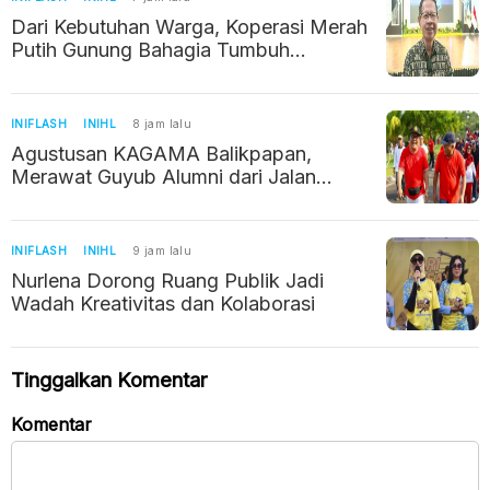
Dari Kebutuhan Warga, Koperasi Merah
Putih Gunung Bahagia Tumbuh
Perlahan
INIFLASH
INIHL
8 jam lalu
Agustusan KAGAMA Balikpapan,
Merawat Guyub Alumni dari Jalan
Sehat hingga Silaturahmi
INIFLASH
INIHL
9 jam lalu
Nurlena Dorong Ruang Publik Jadi
Wadah Kreativitas dan Kolaborasi
Tinggalkan Komentar
Komentar