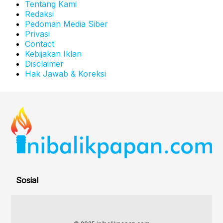
Tentang Kami
Redaksi
Pedoman Media Siber
Privasi
Contact
Kebijakan Iklan
Disclaimer
Hak Jawab & Koreksi
Sosial