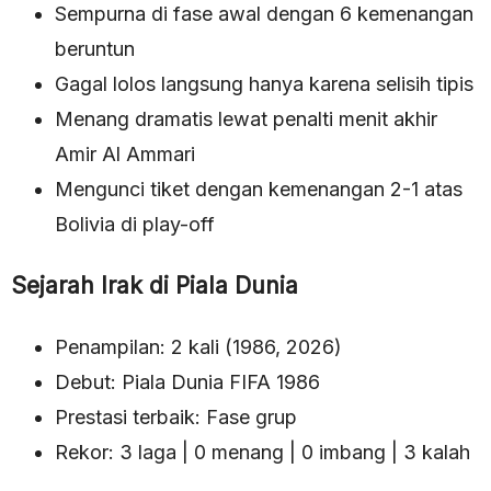
Sempurna di fase awal dengan 6 kemenangan
beruntun
Gagal lolos langsung hanya karena selisih tipis
Menang dramatis lewat penalti menit akhir
Amir Al Ammari
Mengunci tiket dengan kemenangan 2-1 atas
Bolivia di play-off
Sejarah Irak di Piala Dunia
Penampilan: 2 kali (1986, 2026)
Debut: Piala Dunia FIFA 1986
Prestasi terbaik: Fase grup
Rekor: 3 laga | 0 menang | 0 imbang | 3 kalah