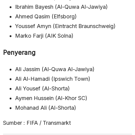
Ibrahim Bayesh (Al-Quwa Al-Jawiya)
Ahmed Qasim (Elfsborg)
Youssef Amyn (Eintracht Braunschweig)
Marko Farji (AIK Solna)
Penyerang
Ali Jassim (Al-Quwa Al-Jawiya)
Ali Al-Hamadi (Ipswich Town)
Ali Yousef (Al-Shorta)
Aymen Hussein (Al-Khor SC)
Mohanad Ali (Al-Shorta)
Sumber : FIFA / Transmarkt