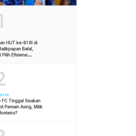
1
H
an HUT ke-81 RI di
alikpapan Batal,
Pilih Efisiensi
ran
2
EO FC
 FC Tinggal Sisakan
ot Pemain Asing, Milik
onteiro?