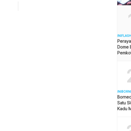
t selama tiga hari 29 Juli hingga 1 Agustus mendatang ini
rangka memperingati Hari Keluarga Nasional tepat Sabtu ini
2017). […]
INIFLAS
Peraya
Dome B
Pemkot 
Angga
INIBORN
Borneo
Satu Sl
Kadu M