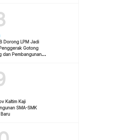
Rp550 Ribu
8
H
 Dorong LPM Jadi
Penggerak Gotong
g dan Pembangunan
atif
9
v Kaltim Kaji
ngunan SMA-SMK
 Baru
0