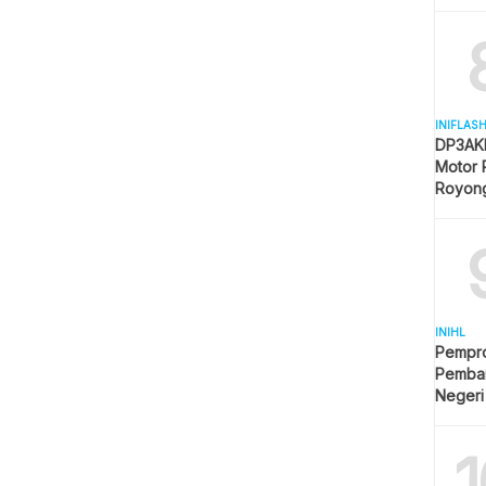
Mulai 
INIFLAS
DP3AKB
Motor 
Royon
Partisip
INIHL
Pempro
Pemba
Negeri
1