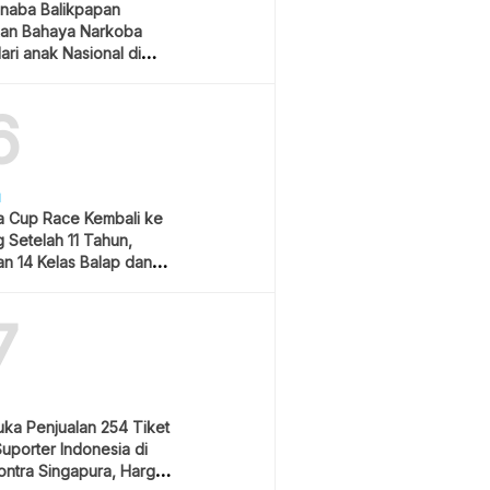
naba Balikpapan
an Bahaya Narkoba
ari anak Nasional di
 Gubernur Kaltim
6
H
 Cup Race Kembali ke
 Setelah 11 Tahun,
an 14 Kelas Balap dan
m Hiburan
7
uka Penjualan 254 Tiket
Suporter Indonesia di
ontra Singapura, Harga