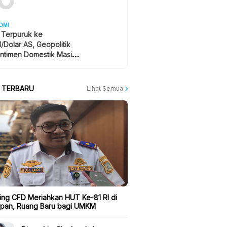
OMI
 Terpuruk ke
1/Dolar AS, Geopolitik
ntimen Domestik Masih
yangi
A TERBARU
Lihat Semua
ing CFD Meriahkan HUT Ke-81 RI di
apan, Ruang Baru bagi UMKM