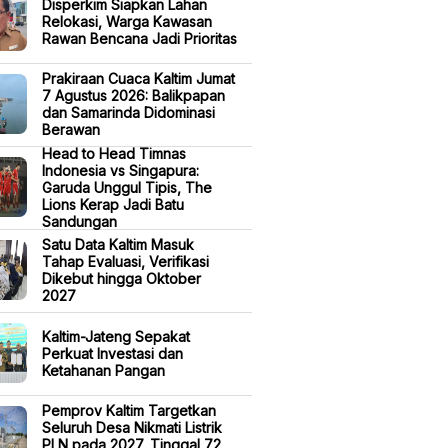
Disperkim Siapkan Lahan
Relokasi, Warga Kawasan
Rawan Bencana Jadi Prioritas
Prakiraan Cuaca Kaltim Jumat
7 Agustus 2026: Balikpapan
dan Samarinda Didominasi
Berawan
Head to Head Timnas
Indonesia vs Singapura:
Garuda Unggul Tipis, The
Lions Kerap Jadi Batu
Sandungan
Satu Data Kaltim Masuk
Tahap Evaluasi, Verifikasi
Dikebut hingga Oktober
2027
Kaltim-Jateng Sepakat
Perkuat Investasi dan
Ketahanan Pangan
Pemprov Kaltim Targetkan
Seluruh Desa Nikmati Listrik
PLN pada 2027, Tinggal 72