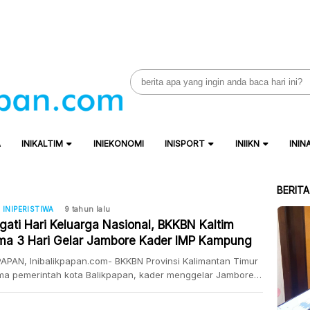
Search
for:
A
INIKALTIM
INIEKONOMI
INISPORT
INIIKN
ININ
BERIT
INIPERISTIWA
9 tahun lalu
ngati Hari Keluarga Nasional, BKKBN Kaltim
ma 3 Hari Gelar Jambore Kader IMP Kampung
i Balikpapan
APAN, Inibalikpapan.com- BKKBN Provinsi Kalimantan Timur
ma pemerintah kota Balikpapan, kader menggelar Jambore
IMP dan promosi kampung KB tingkat provinsi Kalimantan
selama tiga hari 29 Juli – 1 Agustus 2017. Kegiatan yang