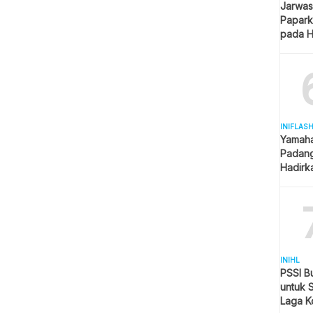
Jarwas
Papark
pada H
Kantor
INIFLAS
Yamaha
Padang
Hadirk
Beraga
INIHL
PSSI B
untuk 
Laga K