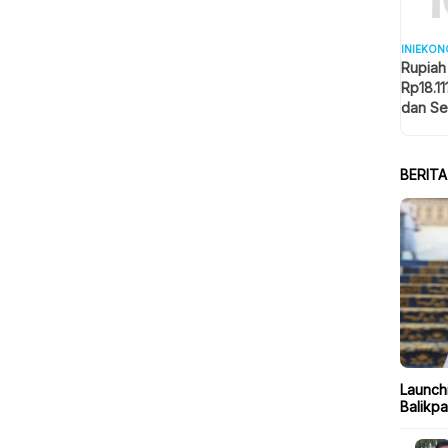
INIEKON
Rupiah
Rp18.11
dan Se
Memba
BERIT
Launch
Balikp