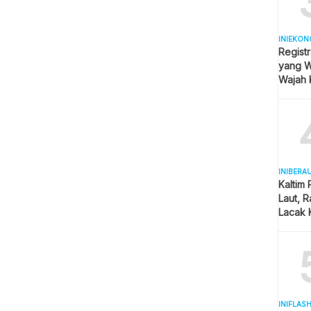
INIEKON
Registr
yang Wa
Wajah 
Hijab
INIBERA
Kaltim
Laut, 
Lacak 
Real T
INIFLAS