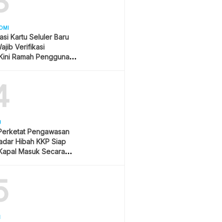
3
OMI
asi Kartu Seluler Baru
jib Verifikasi
Kini Ramah Pengguna
4
U
 Perketat Pengawasan
Radar Hibah KKP Siap
Kapal Masuk Secara
ime
5
H