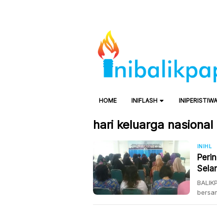
HOME
INIFLASH
INIPERISTIW
hari keluarga nasional
INIHL
Peri
Sela
KB d
BALIKP
bersa
Kader 
Timur 