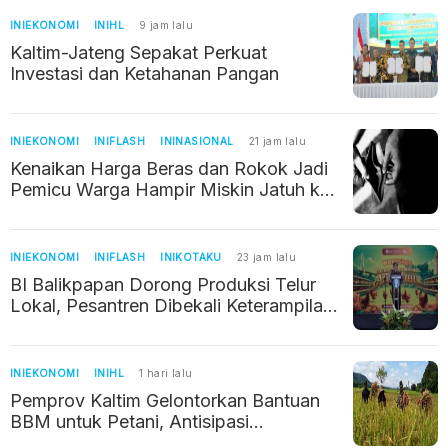
INIEKONOMI
INIHL
9 jam lalu
Kaltim-Jateng Sepakat Perkuat
Investasi dan Ketahanan Pangan
INIEKONOMI
INIFLASH
ININASIONAL
21 jam lalu
Kenaikan Harga Beras dan Rokok Jadi
Pemicu Warga Hampir Miskin Jatuh ke
Jurang Kemiskinan
INIEKONOMI
INIFLASH
INIKOTAKU
23 jam lalu
BI Balikpapan Dorong Produksi Telur
Lokal, Pesantren Dibekali Keterampilan
Kelola Usaha Ayam Petelur
INIEKONOMI
INIHL
1 hari lalu
Pemprov Kaltim Gelontorkan Bantuan
BBM untuk Petani, Antisipasi
Kekeringan dan Jaga Produksi Pangan