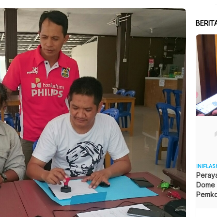
BERIT
INIFLAS
Peraya
Dome B
Pemkot
Angga