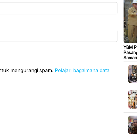
YBM PL
Pasang
Samar
untuk mengurangi spam.
Pelajari bagaimana data