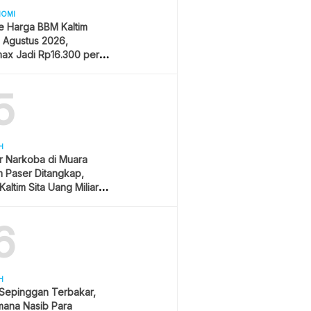
NOMI
e Harga BBM Kaltim
1 Agustus 2026,
ax Jadi Rp16.300 per
5
H
r Narkoba di Muara
 Paser Ditangkap,
Kaltim Sita Uang Miliaran
han Sawit
6
H
 Sepinggan Terbakar,
mana Nasib Para