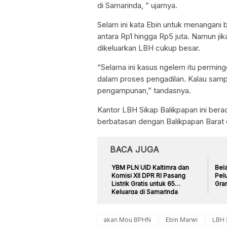
di Samarinda, ” ujarnya.
Selam ini kata Ebin untuk menangani 
antara Rp1 hingga Rp5 juta. Namun ji
dikeluarkan LBH cukup besar.
“Selama ini kasus ngelem itu perming
dalam proses pengadilan. Kalau samp
pengampunan,” tandasnya.
Kantor LBH Sikap Balikpapan ini bera
berbatasan dengan Balikpapan Barat d
BACA JUGA
YBM PLN UID Kaltimra dan
Bela
Komisi XII DPR RI Pasang
Pel
Listrik Gratis untuk 65
Gra
Keluarga di Samarinda
akan Mou BPHN
Ebin Marwi
LBH 