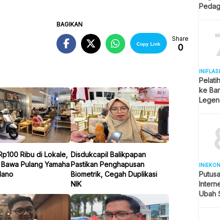
Pedag
Berjua
BAGIKAN
Share
Copy Link
0
INIFLAS
Pelati
ke Bar
Legend
Spekul
Rp100 Ribu di Lokale,
Disdukcapil Balikpapan
 Bawa Pulang Yamaha
Pastikan Penghapusan
INIEKO
Putus
lano
Biometrik, Cegah Duplikasi
Intern
NIK
Ubah S
Selule