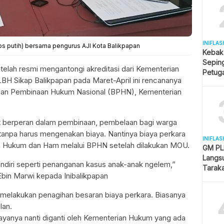
INIFLAS
os putih) bersama pengurus AJI Kota Balikpapan
Kebak
Sepin
elah resmi mengantongi akreditasi dari Kementerian
Petuga
LBH Sikap Balikpapan pada Maret-April ini rencananya
Melua
an Pembinaan Hukum Nasional (BPHN), Kementerian
t berperan dalam pembinaan, pembelaan bagi warga
tanpa harus mengenakan biaya. Nantinya biaya perkara
INIFLAS
n Hukum dan Ham melalui BPHN setelah dilakukan MOU.
GM PLN
Langsu
sendiri seperti penanganan kasus anak-anak ngelem,”
Tarak
bin Marwi kepada Inibalikpapan
Kesela
melakukan penagihan besaran biaya perkara. Biasanya
lan.
ayanya nanti diganti oleh Kementerian Hukum yang ada