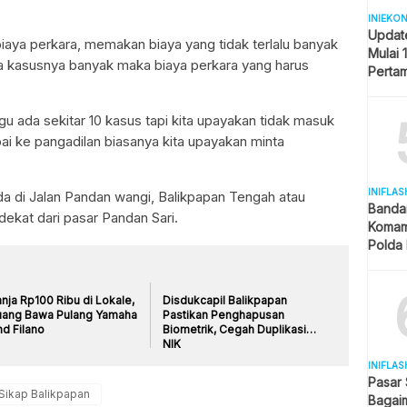
INIEKO
Updat
biaya perkara, memakan biaya yang tidak terlalu banyak
Mulai 
ka kasusnya banyak maka biaya perkara yang harus
Pertam
Liter
gu ada sekitar 10 kasus tapi kita upayakan tidak masuk
ai ke pangadilan biasanya kita upayakan minta
INIFLAS
da di Jalan Pandan wangi, Balikpapan Tengah atau
Banda
ekat dari pasar Pandan Sari.
Komam
Polda 
dan La
nja Rp100 Ribu di Lokale,
Disdukcapil Balikpapan
uang Bawa Pulang Yamaha
Pastikan Penghapusan
nd Filano
Biometrik, Cegah Duplikasi
NIK
INIFLAS
Pasar
Sikap Balikpapan
Bagai