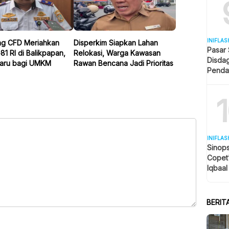
INIFLAS
ng CFD Meriahkan
Disperkim Siapkan Lahan
Pasar
1 RI di Balikpapan,
Relokasi, Warga Kawasan
Disda
aru bagi UMKM
Rawan Bencana Jadi Prioritas
Penda
Revita
INIFLAS
Sinops
Copet
Iqbaal
Tengah
BERIT