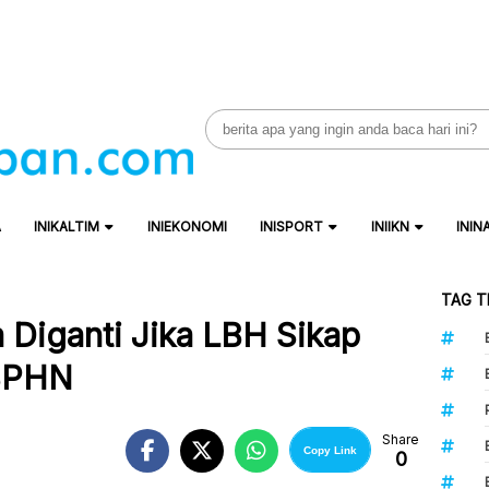
Search
for:
A
INIKALTIM
INIEKONOMI
INISPORT
INIIKN
ININ
TAG T
a Diganti Jika LBH Sikap
BPHN
Share
Copy Link
0