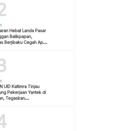
2
H
aran Hebat Landa Pasar
ggan Balikpapan,
s Berjibaku Cegah Api
s
3
H
 UID Kaltimra Tinjau
ng Pekerjaan Yantek di
an, Tegaskan
matan Jadi Prioritas
4