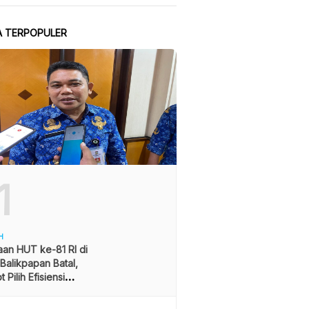
A TERPOPULER
1
H
an HUT ke-81 RI di
alikpapan Batal,
 Pilih Efisiensi
ran