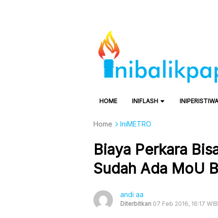
HOME
INIFLASH
INIPERISTIW
Home
IniMETRO
Biaya Perkara Bis
Sudah Ada MoU 
andi aa
Diterbitkan
07 Feb 2016, 16:17 WIB