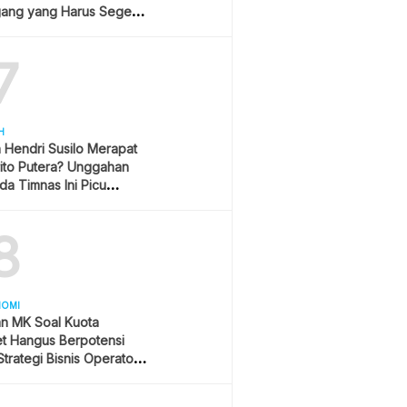
ang yang Harus Segera
lan?
7
H
h Hendri Susilo Merapat
ito Putera? Unggahan
a Timnas Ini Picu
asi
8
NOMI
an MK Soal Kuota
et Hangus Berpotensi
trategi Bisnis Operator
r