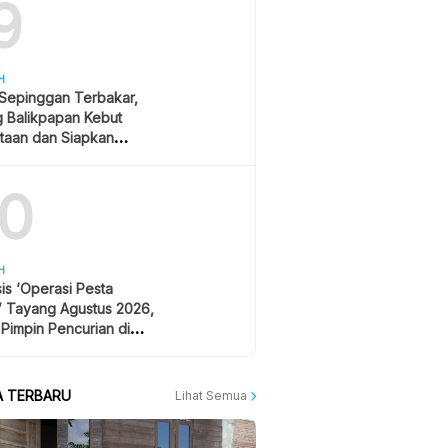
9
H
 Sepinggan Terbakar,
g Balikpapan Kebut
taan dan Siapkan
lisasi
10
H
is ‘Operasi Pesta
’ Tayang Agustus 2026,
 Pimpin Pencurian di
 Festival Musik
A TERBARU
Lihat Semua