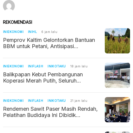
REKOMENDASI
INIEKONOMI
INIHL
6 jam lalu
Pemprov Kaltim Gelontorkan Bantuan
BBM untuk Petani, Antisipasi
Kekeringan dan Jaga Produksi Pangan
INIEKONOMI
INIFLASH
INIKOTAKU
18 jam lalu
Balikpapan Kebut Pembangunan
Koperasi Merah Putih, Seluruh
Kelurahan Ditarget Berdiri dalam Enam
Bulan
INIEKONOMI
INIFLASH
INIKOTAKU
21 jam lalu
Rendemen Sawit Paser Masih Rendah,
Pelatihan Budidaya Ini Dibidik
Dongkrak Pendapatan Petani