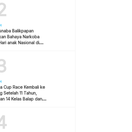
2
H
snaba Balikpapan
kan Bahaya Narkoba
ari anak Nasional di
 Gubernur Kaltim
3
H
a Cup Race Kembali ke
 Setelah 11 Tahun,
an 14 Kelas Balap dan
am Hiburan
4