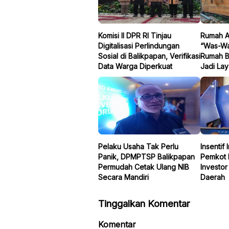
Komisi II DPR RI Tinjau
Rumah Ar
Digitalisasi Perlindungan
“Was-Wa
Sosial di Balikpapan, Verifikasi
Rumah B
Data Warga Diperkuat
Jadi La
Pelaku Usaha Tak Perlu
Insentif
Panik, DPMPTSP Balikpapan
Pemkot 
Permudah Cetak Ulang NIB
Investo
Secara Mandiri
Daerah
Tinggalkan Komentar
Komentar