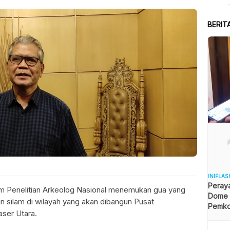
BERIT
INIFLAS
Peraya
m Penelitian Arkeolog Nasional menemukan gua yang
Dome B
un silam di wilayah yang akan dibangun Pusat
Pemkot
ser Utara.
Angga