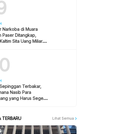
9
H
r Narkoba di Muara
 Paser Ditangkap,
Kaltim Sita Uang Miliaran
han Sawit
10
H
 Sepinggan Terbakar,
mana Nasib Para
ang yang Harus Segera
lan?
A TERBARU
Lihat Semua