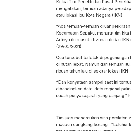
Ketua Tim Peneliti dari Pusat Penelit
mengatakan, temuan adanya peradapan 
atau lokasi Ibu Kota Negara (IKN)
“Ada temuan-temuan diluar perkiraan
Kecamatan Sepaku, menurut tim kita jar
Artinya itu masuk di zona inti dari IK
(29/05/2021).
Gua tersebut terletak di pegunungan 
di hutan lebat. Namun dari temuan it
ribuan tahun lalu di sekitar lokasi IKN
“Dan kenyataan sampai saat ini temu
dibandingkan data-data regional paling
sudah punya sejarah yang panjang,” 
Tim juga menemukan sisa peralatan ya
maupun cangkang kerang. “Leluhur k