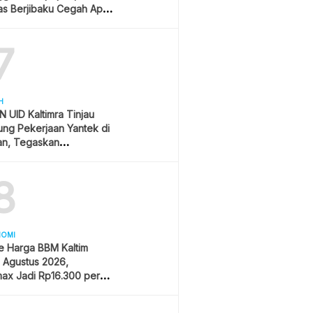
s Berjibaku Cegah Api
s
7
H
 UID Kaltimra Tinjau
ng Pekerjaan Yantek di
an, Tegaskan
matan Jadi Prioritas
8
NOMI
e Harga BBM Kaltim
1 Agustus 2026,
ax Jadi Rp16.300 per