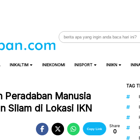
Search
for:
A
INIKALTIM
INIEKONOMI
INISPORT
INIIKN
ININ
TAG T
n Peradaban Manusia
n Silam di Lokasi IKN
Share
Copy Link
0