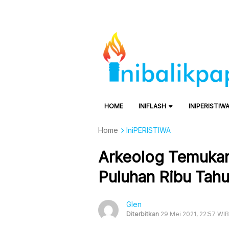
HOME
INIFLASH
INIPERISTIW
Home
IniPERISTIWA
Arkeolog Temuka
Puluhan Ribu Tahu
Glen
Diterbitkan
29 Mei 2021, 22:57 WIB