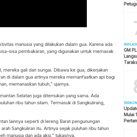
Petuga
Melua
aktivitas manusia yang dilakukan dalam gua. Karena ada
INIFLAS
GM PLN
uk sisa-sisa pembakaran, yang digunakan untuk memasak
Langsu
Tarak
Kesela
, mereka gali dari sungai. Dibawa ke gua, dikerjakan
aran di dalam gua artinya mereka memanfaatkan api bagi
nan, memanaskan tubuh,” ujarnya.
limantan Selatan juga ditemukan yang sama. Ada
luhan ribu tahun silam. Termasuk di Sangkulirang,
INIEKO
Updat
Mulai 
Pertam
ntan lainnya seperti di lereng Barat pengunungan
Liter
arah Sangkuliran itu. Artinya sejak puluhan ribu tahun
oleh manusia dan ada aksi,” tukasnya.