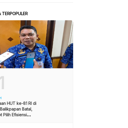
A TERPOPULER
1
H
an HUT ke-81 RI di
alikpapan Batal,
 Pilih Efisiensi
ran