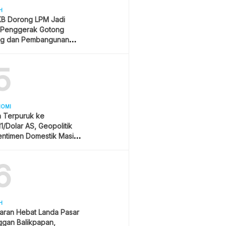
H
B Dorong LPM Jadi
 Penggerak Gotong
g dan Pembangunan
patif
5
NOMI
h Terpuruk ke
11/Dolar AS, Geopolitik
entimen Domestik Masih
yangi
6
H
aran Hebat Landa Pasar
ggan Balikpapan,