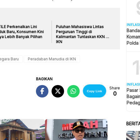
INIFLAS
ILE Perkenalkan Lini
Puluhan Mahasiswa Lintas
Banda
duk Baru, Konsumen Kini
Perguruan Tinggi di
Komam
ya Lebih Banyak Pilihan
Kalimantan Tuntaskan KKN di
IKN
Polda 
dan La
egara Baru
Peradaban Manudia di IKN
BAGIKAN
INIFLAS
Share
Pasar
Copy Link
0
Bagai
Pedag
Berjua
BERIT