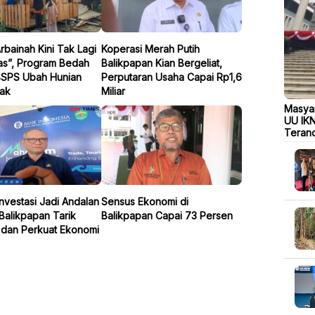
bainah Kini Tak Lagi
Koperasi Merah Putih
s”, Program Bedah
Balikpapan Kian Bergeliat,
SPS Ubah Hunian
Perputaran Usaha Capai Rp1,6
yak
Miliar
Masyar
UU IKN
Teran
 Investasi Jadi Andalan
Sensus Ekonomi di
Balikpapan Tarik
Balikpapan Capai 73 Persen
r dan Perkuat Ekonomi