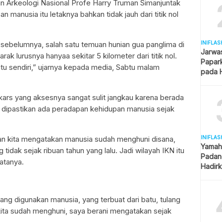
ian Arkeologi Nasional Profe Harry Truman Simanjuntak
manusia itu letaknya bahkan tidak jauh dari titik nol
 sebelumnya, salah satu temuan hunian gua panglima di
INIFLAS
Jarwa
ak lurusnya hanyaa sekitar 5 kilometer dari titik nol.
Papar
N itu sendiri,” ujarnya kepada media, Sabtu malam
pada H
Kantor
kars yang aksesnya sangat sulit jangkau karena berada
u, dipastikan ada peradapan kehidupan manusia sejak
an kita mengatakan manusia sudah menghuni disana,
INIFLAS
Yamah
 tidak sejak ribuan tahun yang lalu. Jadi wilayah IKN itu
Padang
katanya.
Hadirk
Berag
ng digunakan manusia, yang terbuat dari batu, tulang
ita sudah menghuni, saya berani mengatakan sejak