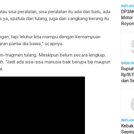
INIFLAS
u sisa peralatan, sisa peralatan itu ada dari batu, ada
DP3AK
Motor
 ya, spatula dari tulang, juga dari cangkang kerang itu
Royon
Partisi
nungan, tapi leluhur kita mampu dengan kemampuan
giran pantai dia bawa,” ucapnya.
en-fragmen tulang. Meskipun belum secara lengkap.
uh. “Jadi ada sisa-sisa manusia baik berupa biji maupun
INIEKO
a.
Rupia
Rp18.1
dan S
Memba
INIFLAS
Kebak
Sepin