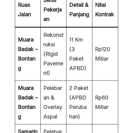
Jenis
Ruas
Detail &
Nilai
Pekerja
Jalan
Panjang
Kontrak
an
Rekonst
Muara
11 Km
ruksi
Badak –
(3
Rp120
(Rigid
Bontan
Paket
Miliar
Paveme
g
APBD)
nt)
Muara
Pelebar
2 Paket
Badak –
an &
(APBD
Rp60
Bontan
Overlay
Peruba
Miliar
g
Aspal
han)
Samarin
Pelebar