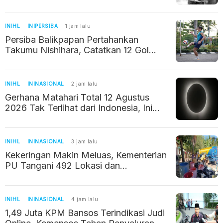
INIHL
INIPERSIBA
1 jam lalu
Persiba Balikpapan Pertahankan
Takumu Nishihara, Catatkan 12 Gol
Musim Lalu
INIHL
ININASIONAL
2 jam lalu
Gerhana Matahari Total 12 Agustus
2026 Tak Terlihat dari Indonesia, Ini
Penjelasan BMKG
INIHL
ININASIONAL
3 jam lalu
Kekeringan Makin Meluas, Kementerian
PU Tangani 492 Lokasi dan
Selamatkan 22.210 Hektare Sawah
INIHL
ININASIONAL
4 jam lalu
1,49 Juta KPM Bansos Terindikasi Judi