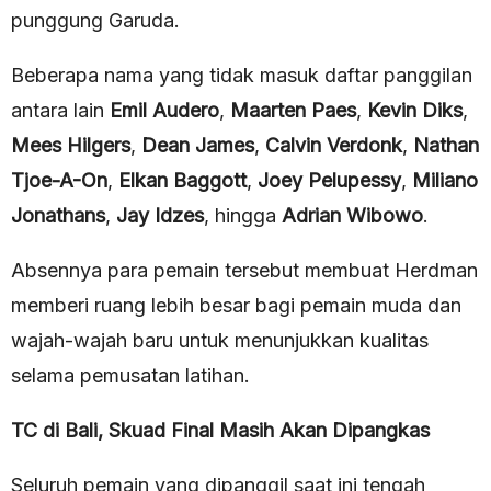
punggung Garuda.
Beberapa nama yang tidak masuk daftar panggilan
antara lain
Emil Audero
,
Maarten Paes
,
Kevin Diks
,
Mees Hilgers
,
Dean James
,
Calvin Verdonk
,
Nathan
Tjoe-A-On
,
Elkan Baggott
,
Joey Pelupessy
,
Miliano
Jonathans
,
Jay Idzes
, hingga
Adrian Wibowo
.
Absennya para pemain tersebut membuat Herdman
memberi ruang lebih besar bagi pemain muda dan
wajah-wajah baru untuk menunjukkan kualitas
selama pemusatan latihan.
TC di Bali, Skuad Final Masih Akan Dipangkas
Seluruh pemain yang dipanggil saat ini tengah