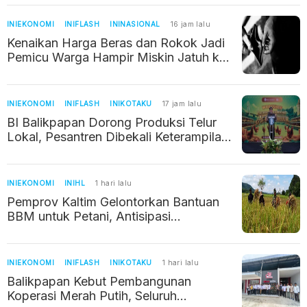
INIEKONOMI
INIFLASH
ININASIONAL
16 jam lalu
Kenaikan Harga Beras dan Rokok Jadi
Pemicu Warga Hampir Miskin Jatuh ke
Jurang Kemiskinan
INIEKONOMI
INIFLASH
INIKOTAKU
17 jam lalu
BI Balikpapan Dorong Produksi Telur
Lokal, Pesantren Dibekali Keterampilan
Kelola Usaha Ayam Petelur
INIEKONOMI
INIHL
1 hari lalu
Pemprov Kaltim Gelontorkan Bantuan
BBM untuk Petani, Antisipasi
Kekeringan dan Jaga Produksi Pangan
INIEKONOMI
INIFLASH
INIKOTAKU
1 hari lalu
Balikpapan Kebut Pembangunan
Koperasi Merah Putih, Seluruh