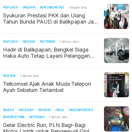
INIFLASH
INIGAYA
INIKOMUNITAS
1 bulan lalu
Syukuran Prestasi PKK dan Ulang
Tahun Bunda PAUD di Balikpapan Jadi
Momentum Berbagi dengan Anak
Yatim
INIFLASH
INIGAYA
INITREND
1 tahun lalu
Hadir di Balikpapan, Bengkel Siaga
Haka Auto Tetap Layani Pelanggan
Selama Libur Lebaran
INIGAYA
1 tahun lalu
Telkomsel Ajak Anak Muda Telepon
Ayah Sebelum Terlambat
INIADV
INIFLASH
INIGAYA
INIHL
INIKOMUNITAS
INIPERISTIWA
INITREND
1 tahun lalu
Gelar Electric Run, PLN Bagi-Bagi
Motor Listrik untuk Pengemudi Ojol