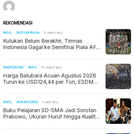
REKOMENDASI
INIHL
INIOLAHRAGA
5 menit lalu
Kutukan Belum Berakhir, Timnas
Indonesia Gagal ke Semifinal Piala AFF
2026 Usai Ditahan Imbang Singapura
1-1
INIEKONOMI
INIHL
51 menit lalu
Harga Batubara Acuan Agustus 2026
Turun ke USD124,44 per Ton, ESDM
Ungkap Penyebabnya
INIHL
ININASIONAL
1 jam lalu
Buku Pelajaran SD-SMA Jadi Sorotan
Prabowo, Ukuran Huruf hingga Kualitas
Kertas Bakal Diubah