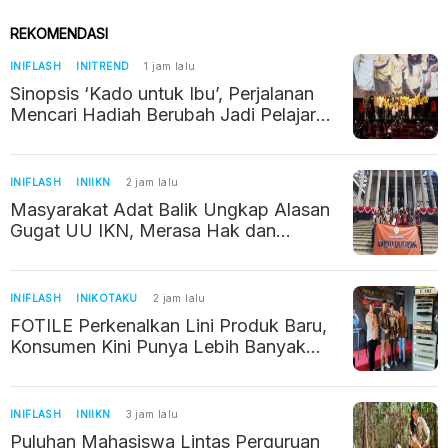
REKOMENDASI
INIFLASH
INITREND
1 jam lalu
Sinopsis ‘Kado untuk Ibu’, Perjalanan
Mencari Hadiah Berubah Jadi Pelajaran
tentang Kehilangan
INIFLASH
INIIKN
2 jam lalu
Masyarakat Adat Balik Ungkap Alasan
Gugat UU IKN, Merasa Hak dan
Wilayahnya Terancam
INIFLASH
INIKOTAKU
2 jam lalu
FOTILE Perkenalkan Lini Produk Baru,
Konsumen Kini Punya Lebih Banyak
Pilihan
INIFLASH
INIIKN
3 jam lalu
Puluhan Mahasiswa Lintas Perguruan