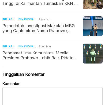
Tinggi di Kalimantan Tuntaskan KKN di
IKN
INIFLASH
ININASIONAL
4 jam lalu
Pemerintah Investigasi Makalah MBG
yang Cantumkan Nama Prabowo,
Bermasalah Gegara Pakai AI
INIFLASH
ININASIONAL
5 jam lalu
Pengamat Ilmu Komunikasi Menilai
Presiden Prabowo Lebih Baik Pidato
Pakai Teks, Ini Alasannya
Tinggalkan Komentar
Komentar