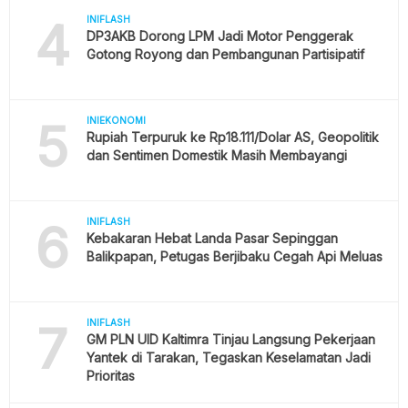
4
INIFLASH
DP3AKB Dorong LPM Jadi Motor Penggerak
Gotong Royong dan Pembangunan Partisipatif
5
INIEKONOMI
Rupiah Terpuruk ke Rp18.111/Dolar AS, Geopolitik
dan Sentimen Domestik Masih Membayangi
6
INIFLASH
Kebakaran Hebat Landa Pasar Sepinggan
Balikpapan, Petugas Berjibaku Cegah Api Meluas
7
INIFLASH
GM PLN UID Kaltimra Tinjau Langsung Pekerjaan
Yantek di Tarakan, Tegaskan Keselamatan Jadi
Prioritas