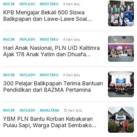
INICSR
INIFLASH
INIKOTAKU
4 hari lalu
KPB Mengajar Bekali 600 Siswa
Balikpapan dan Lawe-Lawe Soal
Energi dan Lingkungan
INICSR
INIFLASH
INIKOTAKU
4 hari lalu
Hari Anak Nasional, PLN UID Kaltimra
Ajak 178 Anak Yatim dan Dhuafa
Belajar Lewat Pengalaman Baru
INICSR
INIFLASH
INIKOTAKU
9 hari lalu
300 Pelajar Balikpapan Terima Bantuan
Pendidikan dari BAZMA Pertamina
INICSR
INIFLASH
INIKALTARA
12 hari lalu
YBM PLN Bantu Korban Kebakaran
Pulau Sapi, Warga Dapat Sembako
untuk Masa Pemulihan