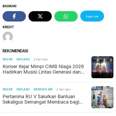
BAGIKAN
Copy Link
KREDIT
REKOMENDASI
INICSR
INIFLASH
2 hari lalu
Konser Kejar Mimpi CIMB Niaga 2026
Hadirkan Musisi Lintas Generasi dan
Ajak Publik Cegah Stunting
INICSR
INIFLASH
INIKRISIS AIR
2 hari lalu
Pertamina RU V Salurkan Bantuan
Sekaligus Semangat Membaca bagi
Anak-anak di Ring-1 Kilang