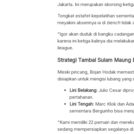
Jakarta. Ini merupakan skorsing ketiga
Tongkat estafet kepelatihan sementa
meyakini absennya ia di
bench
tidak 
“Igor akan duduk di bangku cadangan 
karena ini ketiga kalinya dia melakuka
ileague.
Strategi Tambal Sulam Maung
Meski pincang, Bojan Hodak memasti
disiapkan untuk mengisi lubang yang 
Lini Belakang
: Julio Cesar dip
pertahanan.
Lini Tengah
: Marc Klok dan Ad
sementara Berguinho bisa menja
“Kami memiliki 22 pemain dan mereka
sedang mempersiapkan segalanya di la