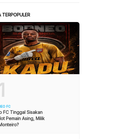
A TERPOPULER
1
NEO FC
o FC Tinggal Sisakan
lot Pemain Asing, Milik
Monteiro?