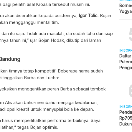
INIBOR
 bagi pelatih asal Kroasia tersebut musim ini.
Borneo
Yogya
ra akan diserahkan kepada asistennya,
Igor Tolic
. Bojan
akan mengganggu mental tim.
dan itu saja. Tidak ada masalah, dia sudah tahu dan siap
nnya tahun ini,” ujar Bojan Hodak, dikutip dari laman
INIBOR
Daftar
 Bandung
Putera
Penga
kan timnya tetap kompetitif. Beberapa nama sudah
ditinggalkan Barba dan Lucho:
royeksikan menggantikan peran Barba sebagai tembok
am Alis akan bahu-membahu menjaga kedalaman,
INIBOR
di opsi kreatif untuk menyuplai bola ke depan.
Penda
Rp705 
 harus memperlihatkan performa terbaiknya. Saya
Dukung
tihan,” tegas Bojan optimis.
Women