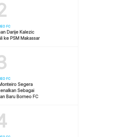
2
NEO FC
asan Darije Kalezic
li ke PSM Makassar
3
NEO FC
Monteiro Segera
kenalkan Sebagai
tan Baru Borneo FC
4