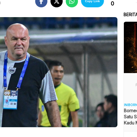
Copy Link
0
B
BERIT
INIBOR
Borne
Satu S
Kadu 