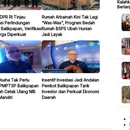
Kalahk
Berlan
 DPR RI Tinjau
Rumah Arbainah Kini Tak Lagi
sasi Perlindungan
“Was-Was”, Program Bedah
i Balikpapan, Verifikasi
Rumah BSPS Ubah Hunian
rga Diperkuat
Jadi Layak
Usaha Tak Perlu
Insentif Investasi Jadi Andalan
DPMPTSP Balikpapan
Pemkot Balikpapan Tarik
h Cetak Ulang NIB
Investor dan Perkuat Ekonomi
Mandiri
Daerah