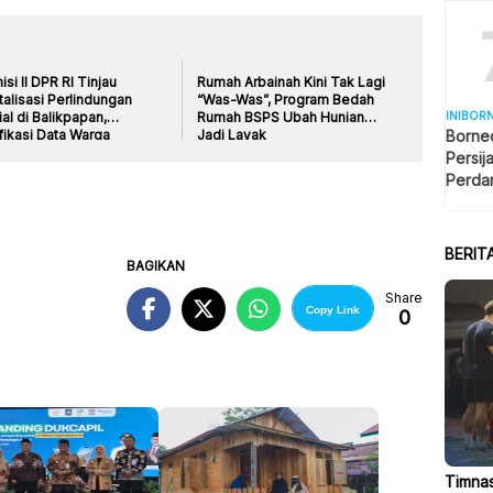
si II DPR RI Tinjau
Rumah Arbainah Kini Tak Lagi
talisasi Perlindungan
“Was-Was”, Program Bedah
INIBOR
al di Balikpapan,
Rumah BSPS Ubah Hunian
Borneo
fikasi Data Warga
Jadi Layak
erkuat
Persij
Perda
2026/
BERIT
BAGIKAN
Share
Copy Link
0
Timnas