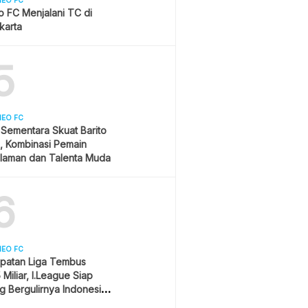
NEO FC
 FC Menjalani TC di
karta
5
NEO FC
 Sementara Skuat Barito
, Kombinasi Pemain
laman dan Talenta Muda
6
NEO FC
patan Liga Tembus
Miliar, I.League Siap
 Bergulirnya Indonesia
’s League