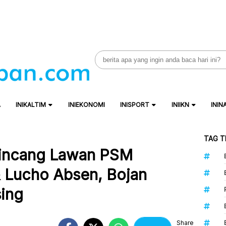
Search
for:
A
INIKALTIM
INIEKONOMI
INISPORT
INIIKN
ININ
TAG T
Pincang Lawan PSM
& Lucho Absen, Bojan
ing
Share