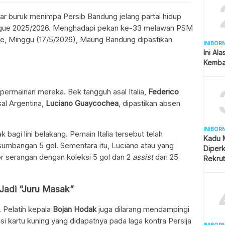
r buruk menimpa Persib Bandung jelang partai hidup
eague 2025/2026. Menghadapi pekan ke-33 melawan PSM
ie, Minggu (17/5/2026), Maung Bandung dipastikan
INIBOR
Ini Al
Kemba
permainan mereka. Bek tangguh asal Italia,
Federico
sal Argentina,
Luciano Guaycochea
, dipastikan absen
INIBOR
 bagi lini belakang. Pemain Italia tersebut telah
Kadu 
umbangan 5 gol. Sementara itu, Luciano atau yang
Diper
r serangan dengan koleksi 5 gol dan 2
assist
dari 25
Rekru
 Jadi “Juru Masak”
u. Pelatih kepala
Bojan Hodak
juga dilarang mendampingi
asi kartu kuning yang didapatnya pada laga kontra Persija