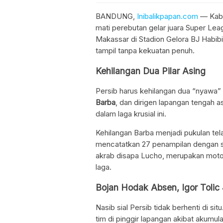
BANDUNG,
Inibalikpapan.com
— Kaba
mati perebutan gelar juara Super L
Makassar di Stadion Gelora BJ Habib
tampil tanpa kekuatan penuh.
Kehilangan Dua Pilar Asing
Persib harus kehilangan dua “nyawa” 
Barba
, dan dirigen lapangan tengah a
dalam laga krusial ini.
Kehilangan Barba menjadi pukulan telak
mencatatkan 27 penampilan dengan s
akrab disapa Lucho, merupakan moto
laga.
Bojan Hodak Absen, Igor Tolic
Nasib sial Persib tidak berhenti di sit
tim di pinggir lapangan akibat akumul