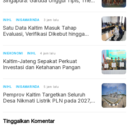
Singapura: Garuda Unggul Tipis, The
Lions Kerap Jadi Batu Sandungan
INIHL
INISAMARINDA
3 jam lalu
Satu Data Kaltim Masuk Tahap
Evaluasi, Verifikasi Dikebut hingga
Oktober 2027
INIEKONOMI
INIHL
4 jam lalu
Kaltim-Jateng Sepakat Perkuat
Investasi dan Ketahanan Pangan
INIHL
INISAMARINDA
5 jam lalu
Pemprov Kaltim Targetkan Seluruh
Desa Nikmati Listrik PLN pada 2027,
Tinggal 72 Desa Belum Teraliri
Tinggalkan Komentar