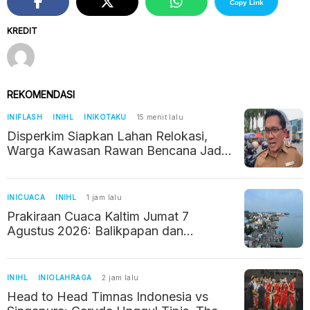
Copy Link
KREDIT
REKOMENDASI
INIFLASH
INIHL
INIKOTAKU
15 menit lalu
Disperkim Siapkan Lahan Relokasi,
Warga Kawasan Rawan Bencana Jadi
Prioritas
INICUACA
INIHL
1 jam lalu
Prakiraan Cuaca Kaltim Jumat 7
Agustus 2026: Balikpapan dan
Samarinda Didominasi Berawan
INIHL
INIOLAHRAGA
2 jam lalu
Head to Head Timnas Indonesia vs