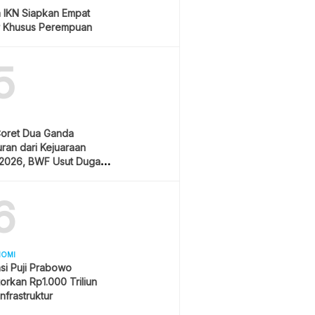
a IKN Siapkan Empat
 Khusus Perempuan
5
Coret Dua Ganda
ran dari Kejuaraan
 2026, BWF Usut Dugaan
garan Integritas Atlet
sia
6
NOMI
si Puji Prabowo
orkan Rp1.000 Triliun
Infrastruktur