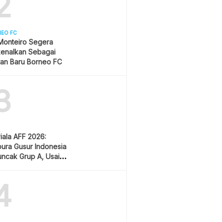
2
NEO FC
Monteiro Segera
kenalkan Sebagai
tan Baru Borneo FC
3
Piala AFF 2026:
ura Gusur Indonesia
uncak Grup A, Usai
g Lawan Vietnam
4