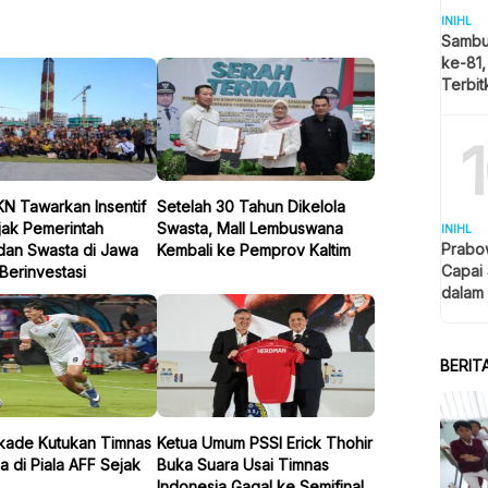
INIHL
Sambu
ke-81,
Terbi
Pemba
Putih
IKN Tawarkan Insentif
Setelah 30 Tahun Dikelola
Ajak Pemerintah
Swasta, Mall Lembuswana
INIHL
Prabo
dan Swasta di Jawa
Kembali ke Pemprov Kaltim
Capai
Berinvestasi
dalam
BERIT
kade Kutukan Timnas
Ketua Umum PSSI Erick Thohir
a di Piala AFF Sejak
Buka Suara Usai Timnas
Indonesia Gagal ke Semifinal