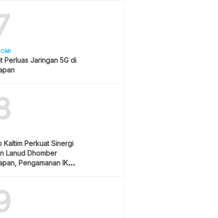
7
NOMI
t Perluas Jaringan 5G di
papan
8
Kaltim Perkuat Sinergi
n Lanud Dhomber
papan, Pengamanan IKN
ioritas
9