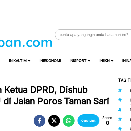
Search
for:
A
INIKALTIM
INIEKONOMI
INISPORT
INIIKN
ININ
TAG T
n Ketua DPRD, Dishub
U di Jalan Poros Taman Sari
Share
Copy Link
0