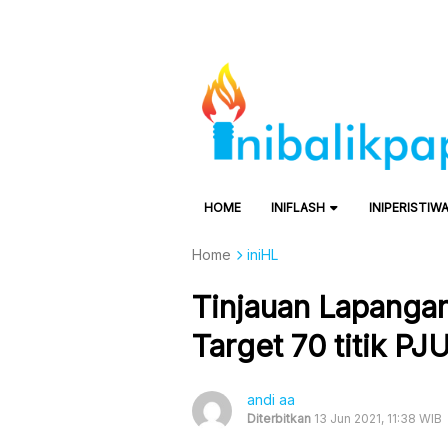
HOME
INIFLASH
INIPERISTIW
Home
iniHL
Tinjauan Lapanga
Target 70 titik PJ
andi aa
Diterbitkan
13 Jun 2021, 11:38 WIB