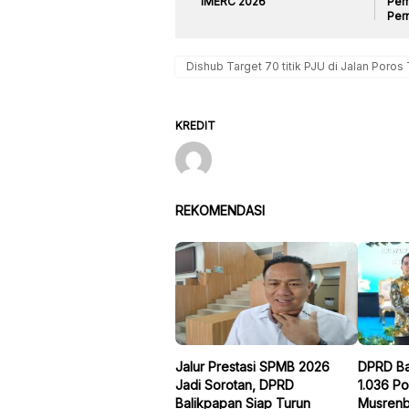
IMERC 2026
Pem
Per
Dishub Target 70 titik PJU di Jalan Poros
KREDIT
REKOMENDASI
Jalur Prestasi SPMB 2026
DPRD Ba
Jadi Sorotan, DPRD
1.036 Po
Balikpapan Siap Turun
Musren