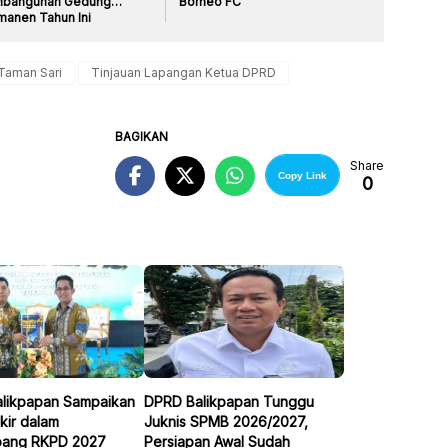
bangunan Gedung
Borneo FC
manen Tahun Ini
 Taman Sari
Tinjauan Lapangan Ketua DPRD
BAGIKAN
Share
Copy Link
0
likpapan Sampaikan
DPRD Balikpapan Tunggu
kir dalam
Juknis SPMB 2026/2027,
bang RKPD 2027
Persiapan Awal Sudah