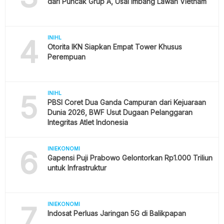
dari Puncak Grup A, Usai Imbang Lawan Vietnam
4
INIHL
Otorita IKN Siapkan Empat Tower Khusus
Perempuan
5
INIHL
PBSI Coret Dua Ganda Campuran dari Kejuaraan
Dunia 2026, BWF Usut Dugaan Pelanggaran
Integritas Atlet Indonesia
6
INIEKONOMI
Gapensi Puji Prabowo Gelontorkan Rp1.000 Triliun
untuk Infrastruktur
7
INIEKONOMI
Indosat Perluas Jaringan 5G di Balikpapan