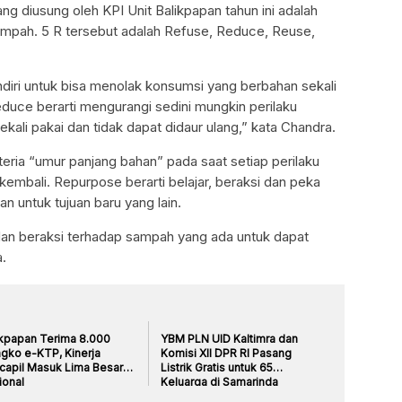
 diusung oleh KPI Unit Balikpapan tahun ini adalah
sampah. 5 R tersebut adalah Refuse, Reduce, Reuse,
sendiri untuk bisa menolak konsumsi yang berbahan sekali
educe berarti mengurangi sedini mungkin perilaku
ali pakai dan tidak dapat didaur ulang,” kata Chandra.
teria “umur panjang bahan” pada saat setiap perilaku
embali. Repurpose berarti belajar, beraksi dan peka
 untuk tujuan baru yang lain.
dan beraksi terhadap sampah yang ada untuk dapat
a.
ikpapan Terima 8.000
YBM PLN UID Kaltimra dan
ngko e-KTP, Kinerja
Komisi XII DPR RI Pasang
capil Masuk Lima Besar
Listrik Gratis untuk 65
ional
Keluarga di Samarinda