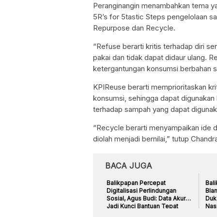
Peranginangin menambahkan tema yang
5R’s for 5tastic Steps pengelolaan 
Repurpose dan Recycle.
“Refuse berarti kritis terhadap diri 
pakai dan tidak dapat didaur ulang. R
ketergantungan konsumsi berbahan sek
KPIReuse berarti memprioritaskan kri
konsumsi, sehingga dapat digunakan k
terhadap sampah yang dapat digunakan
“Recycle berarti menyampaikan ide 
diolah menjadi bernilai,” tutup Chandr
BACA JUGA
Balikpapan Percepat
Bal
Digitalisasi Perlindungan
Bla
Sosial, Agus Budi: Data Akurat
Duk
Jadi Kunci Bantuan Tepat
Nas
Sasaran