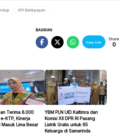
 hidup
KPI Balikpapan
BAGIKAN
Share
Copy Link
0
pan Terima 8.000
YBM PLN UID Kaltimra dan
e-KTP, Kinerja
Komisi XII DPR RI Pasang
l Masuk Lima Besar
Listrik Gratis untuk 65
Keluarga di Samarinda