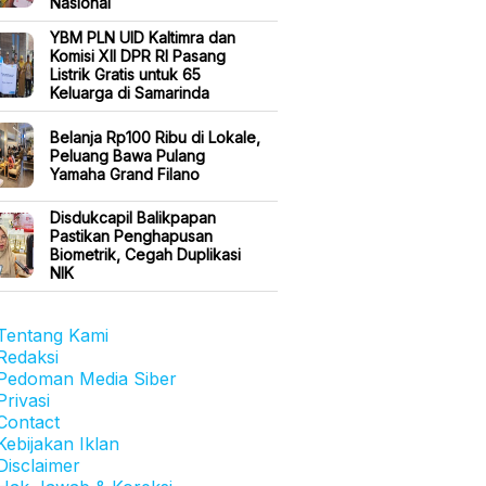
Nasional
YBM PLN UID Kaltimra dan
Komisi XII DPR RI Pasang
Listrik Gratis untuk 65
Keluarga di Samarinda
Belanja Rp100 Ribu di Lokale,
Peluang Bawa Pulang
Yamaha Grand Filano
Disdukcapil Balikpapan
Pastikan Penghapusan
Biometrik, Cegah Duplikasi
NIK
Tentang Kami
Redaksi
Pedoman Media Siber
Privasi
Contact
Kebijakan Iklan
Disclaimer