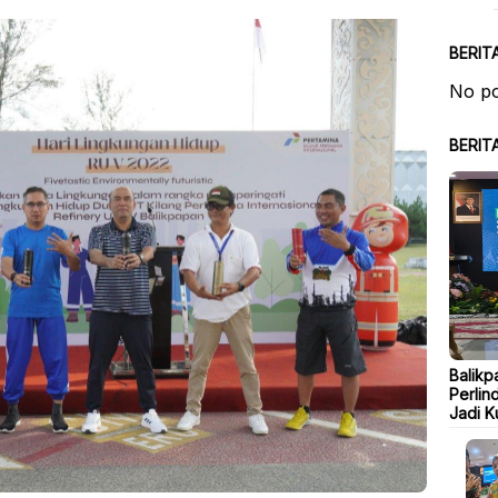
BERIT
No po
BERIT
Balikp
Perlin
Jadi K