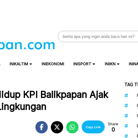
Search
for:
A
INIKALTIM
INIEKONOMI
INISPORT
INIIKN
ININ
TAG T
idup KPI Balikpapan Ajak
Lingkungan
Share
Copy Link
0