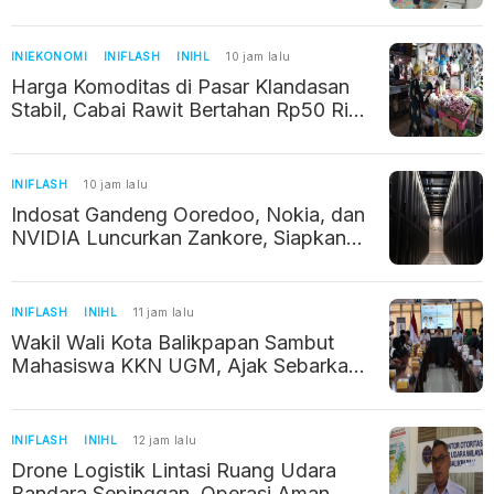
Kembang Balita
INIEKONOMI
INIFLASH
INIHL
10 jam lalu
Harga Komoditas di Pasar Klandasan
Stabil, Cabai Rawit Bertahan Rp50 Ribu
per Kilogram
INIFLASH
10 jam lalu
Indosat Gandeng Ooredoo, Nokia, dan
NVIDIA Luncurkan Zankore, Siapkan
Infrastruktur AI Raksasa di Asia Pasifik
INIFLASH
INIHL
11 jam lalu
Wakil Wali Kota Balikpapan Sambut
Mahasiswa KKN UGM, Ajak Sebarkan
Potret Positif Kalimantan Timur
INIFLASH
INIHL
12 jam lalu
Drone Logistik Lintasi Ruang Udara
Bandara Sepinggan, Operasi Aman