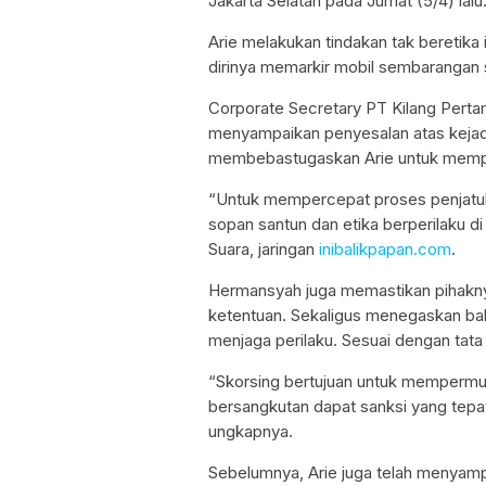
Jakarta Selatan pada Jumat (5/4) lalu
Arie melakukan tindakan tak beretika
dirinya memarkir mobil sembarangan
Corporate Secretary PT Kilang Perta
menyampaikan penyesalan atas kejadi
membebastugaskan Arie untuk mempe
“Untuk mempercepat proses penjatuha
sopan santun dan etika berperilaku 
Suara, jaringan
inibalikpapan.com
.
Hermansyah juga memastikan pihakny
ketentuan. Sekaligus menegaskan bah
menjaga perilaku. Sesuai dengan tata 
“Skorsing bertujuan untuk mempermu
bersangkutan dapat sanksi yang tepa
ungkapnya.
Sebelumnya, Arie juga telah menyamp