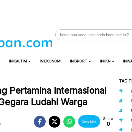
Search
for:
A
INIKALTIM
INIEKONOMI
INISPORT
INIIKN
ININ
TAG T
g Pertamina Internasional
Gegara Ludahi Warga
Share
Copy Link
0
B