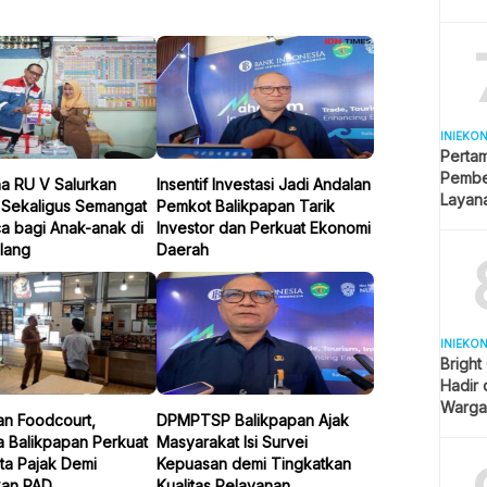
Selule
INIEKO
Perta
Pembel
na RU V Salurkan
Insentif Investasi Jadi Andalan
Layana
 Sekaligus Semangat
Pemkot Balikpapan Tarik
Indone
 bagi Anak-anak di
Investor dan Perkuat Ekonomi
ilang
Daerah
INIEKO
Bright
Hadir
Warga 
an Foodcourt,
DPMPTSP Balikpapan Ajak
Lebih 
 Balikpapan Perkuat
Masyarakat Isi Survei
ta Pajak Demi
Kepuasan demi Tingkatkan
kan PAD
Kualitas Pelayanan