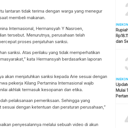
.
 itu lantaran tidak terima dengan warga yang menegur
 saat membeli makanan.
INIEKO
mina Internasional, Hermansyah Y Nasroen,
Rupia
an tersebut. Menurutnya, perusahaan telah
Rp18.1
rcepat proses penjatuhan sanksi.
dan S
Memba
n sanksi. Atas perilaku yang tidak memperhatikan
di masyarakat,” kata Hermansyah berdasarkan laporan
a akan menjatuhkan sanksi kepada Arie sesuai dengan
INIEKO
wa pekerja Kilang Pertamina Internasional wajib
Updat
nilai akhlak termasuk kesopanan dan etika.
Mulai 
Pertam
dah pelaksanaan pemeriksaan. Sehingga yang
Liter
t sesuai dengan ketentuan dan peraturan perusahaan,”
aikan penyesalannya melalui sebuah video di akun