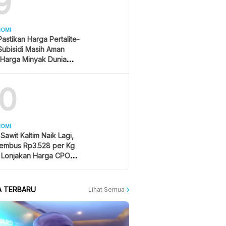
9
NOMI
 Pastikan Harga Pertalite-
Subisidi Masih Aman
 Harga Minyak Dunia
urun
10
NOMI
Sawit Kaltim Naik Lagi,
embus Rp3.528 per Kg
u Lonjakan Harga CPO
A TERBARU
Lihat Semua