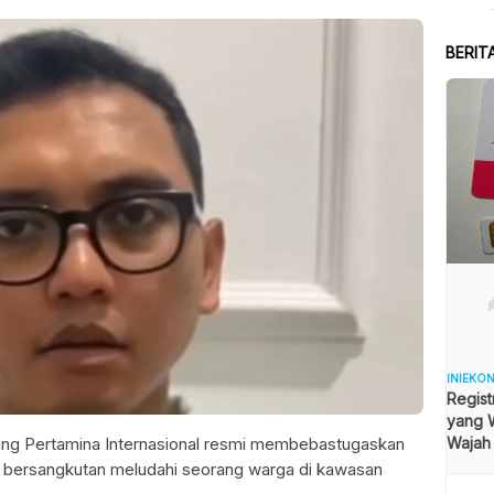
BERIT
INIEKO
Regist
yang W
ang Pertamina Internasional resmi membebastugaskan
Wajah
Hijab
ng bersangkutan meludahi seorang warga di kawasan