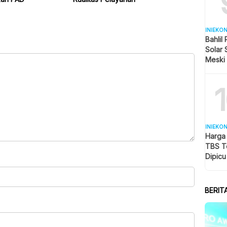
INIEKO
Bahlil
Solar 
Meski
Naik T
INIEKO
Harga 
TBS T
Dipic
Global
BERIT