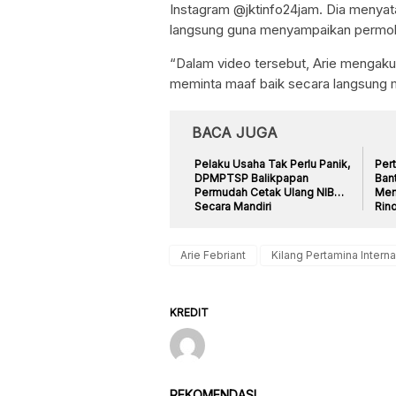
Instagram @jktinfo24jam. Dia menya
langsung guna menyampaikan permo
“Dalam video tersebut, Arie mengak
meminta maaf baik secara langsung m
BACA JUGA
Pelaku Usaha Tak Perlu Panik,
Per
DPMPTSP Balikpapan
Ban
Permudah Cetak Ulang NIB
Mem
Secara Mandiri
Ring
Arie Febriant
Kilang Pertamina Interna
KREDIT
REKOMENDASI