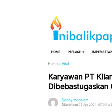
HOME
INIFLASH
INIPERISTIW
Home
Viral
Karyawan PT Kilan
Dibebastugaskan 
Donny mooslem
Diterbitkan
08 Apr 2024, 07:00 WI