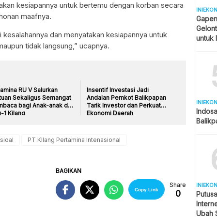
takan kesiapannya untuk bertemu dengan korban secara
INIEKO
honan maafnya.
Gapen
Gelont
ui kesalahannya dan menyatakan kesiapannya untuk
untuk 
aupun tidak langsung,” ucapnya.
tamina RU V Salurkan
Insentif Investasi Jadi
tuan Sekaligus Semangat
Andalan Pemkot Balikpapan
INIEKO
baca bagi Anak-anak di
Tarik Investor dan Perkuat
Indosa
-1 Kilang
Ekonomi Daerah
Balik
sioal
PT KIlang Pertamina Intenasional
BAGIKAN
Share
INIEKO
Copy Link
0
Putus
Intern
Ubah S