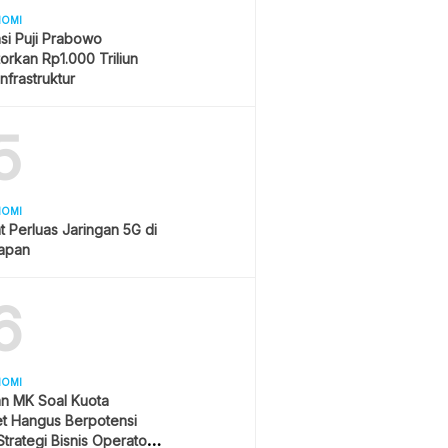
NOMI
si Puji Prabowo
orkan Rp1.000 Triliun
Infrastruktur
5
NOMI
t Perluas Jaringan 5G di
papan
6
NOMI
an MK Soal Kuota
et Hangus Berpotensi
trategi Bisnis Operator