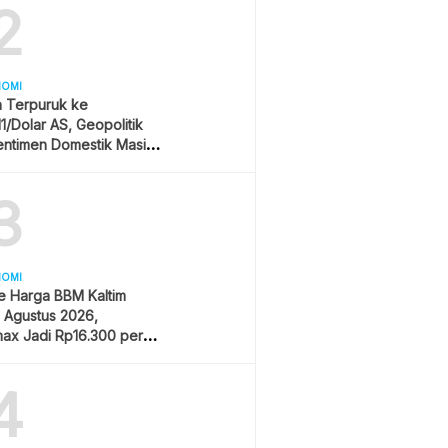
2
NOMI
h Terpuruk ke
11/Dolar AS, Geopolitik
entimen Domestik Masih
yangi
3
NOMI
e Harga BBM Kaltim
1 Agustus 2026,
ax Jadi Rp16.300 per
4