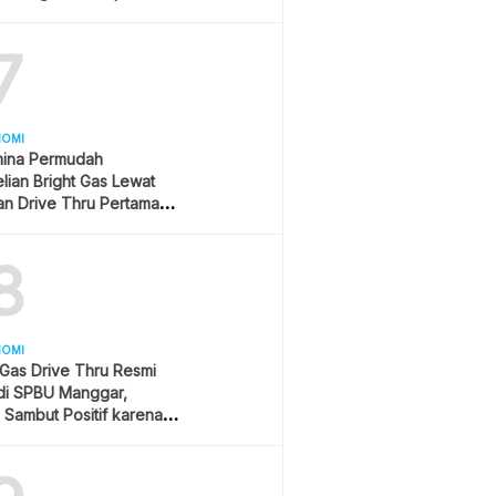
r
7
NOMI
mina Permudah
ian Bright Gas Lewat
n Drive Thru Pertama di
sia
8
NOMI
 Gas Drive Thru Resmi
 di SPBU Manggar,
Sambut Positif karena
Praktis dan Hemat