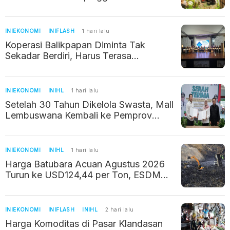
TJSL 2026
INIEKONOMI
INIFLASH
1 hari lalu
Koperasi Balikpapan Diminta Tak
Sekadar Berdiri, Harus Terasa
Manfaatnya bagi Warga
INIEKONOMI
INIHL
1 hari lalu
Setelah 30 Tahun Dikelola Swasta, Mall
Lembuswana Kembali ke Pemprov
Kaltim
INIEKONOMI
INIHL
1 hari lalu
Harga Batubara Acuan Agustus 2026
Turun ke USD124,44 per Ton, ESDM
Ungkap Penyebabnya
INIEKONOMI
INIFLASH
INIHL
2 hari lalu
Harga Komoditas di Pasar Klandasan