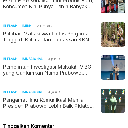
FOTILE Perkenalkan Lini Produk Baru,
Konsumen Kini Punya Lebih Banyak
Pilihan
INIFLASH
INIIKN
12 jam lalu
Puluhan Mahasiswa Lintas Perguruan
Tinggi di Kalimantan Tuntaskan KKN di
IKN
INIFLASH
ININASIONAL
13 jam lalu
Pemerintah Investigasi Makalah MBG
yang Cantumkan Nama Prabowo,
Bermasalah Gegara Pakai AI
INIFLASH
ININASIONAL
14 jam lalu
Pengamat Ilmu Komunikasi Menilai
Presiden Prabowo Lebih Baik Pidato
Pakai Teks, Ini Alasannya
Tinggalkan Komentar