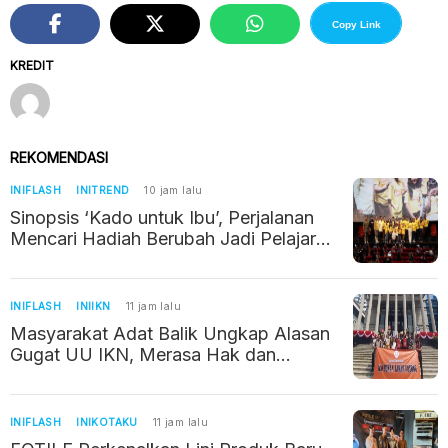
Copy Link
KREDIT
REKOMENDASI
INIFLASH
INITREND
10 jam lalu
Sinopsis ‘Kado untuk Ibu’, Perjalanan
Mencari Hadiah Berubah Jadi Pelajaran
tentang Kehilangan
INIFLASH
INIIKN
11 jam lalu
Masyarakat Adat Balik Ungkap Alasan
Gugat UU IKN, Merasa Hak dan
Wilayahnya Terancam
INIFLASH
INIKOTAKU
11 jam lalu