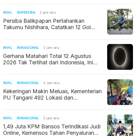
INIHL
INIPERSIBA
2 jam lalu
Persiba Balikpapan Pertahankan
Takumu Nishihara, Catatkan 12 Gol
Musim Lalu
INIHL
ININASIONAL
3 jam lalu
Gerhana Matahari Total 12 Agustus
2026 Tak Terlihat dari Indonesia, Ini
Penjelasan BMKG
INIHL
ININASIONAL
4 jam lalu
Kekeringan Makin Meluas, Kementerian
PU Tangani 492 Lokasi dan
Selamatkan 22.210 Hektare Sawah
INIHL
ININASIONAL
5 jam lalu
1,49 Juta KPM Bansos Terindikasi Judi
Online, Kemensos Tahan Penyaluran