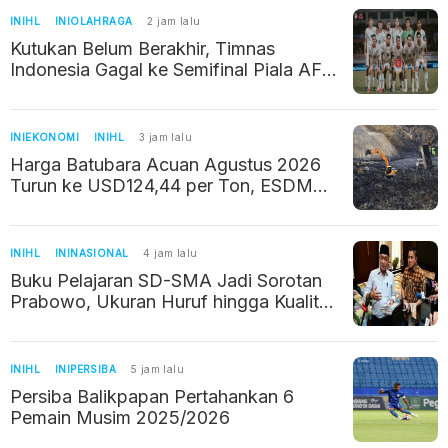
INIHL
INIOLAHRAGA
2 jam lalu
Kutukan Belum Berakhir, Timnas
Indonesia Gagal ke Semifinal Piala AFF
2026 Usai Ditahan Imbang Singapura
1-1
INIEKONOMI
INIHL
3 jam lalu
Harga Batubara Acuan Agustus 2026
Turun ke USD124,44 per Ton, ESDM
Ungkap Penyebabnya
INIHL
ININASIONAL
4 jam lalu
Buku Pelajaran SD-SMA Jadi Sorotan
Prabowo, Ukuran Huruf hingga Kualitas
Kertas Bakal Diubah
INIHL
INIPERSIBA
5 jam lalu
Persiba Balikpapan Pertahankan 6
Pemain Musim 2025/2026