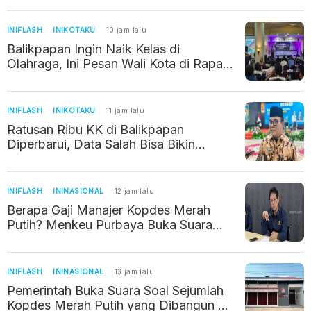
INIFLASH
INIKOTAKU
10 jam lalu
Balikpapan Ingin Naik Kelas di
Olahraga, Ini Pesan Wali Kota di Rapat
Kerja KONI
INIFLASH
INIKOTAKU
11 jam lalu
Ratusan Ribu KK di Balikpapan
Diperbarui, Data Salah Bisa Bikin
Warga Kehilangan Bantuan Sosial
INIFLASH
ININASIONAL
12 jam lalu
Berapa Gaji Manajer Kopdes Merah
Putih? Menkeu Purbaya Buka Suara
Soal Kebenarannya
INIFLASH
ININASIONAL
13 jam lalu
Pemerintah Buka Suara Soal Sejumlah
Kopdes Merah Putih yang Dibangun di