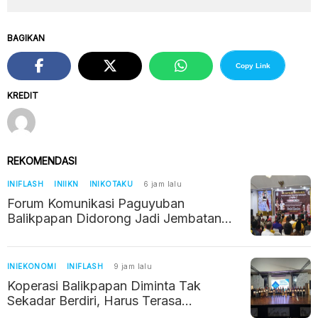
BAGIKAN
Copy Link
KREDIT
REKOMENDASI
INIFLASH
INIIKN
INIKOTAKU
6 jam lalu
Forum Komunikasi Paguyuban
Balikpapan Didorong Jadi Jembatan
Kerukunan di Era IKN
INIEKONOMI
INIFLASH
9 jam lalu
Koperasi Balikpapan Diminta Tak
Sekadar Berdiri, Harus Terasa
Manfaatnya bagi Warga