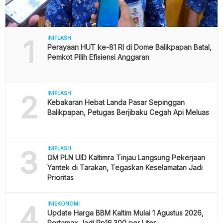
1
INIFLASH
Perayaan HUT ke-81 RI di Dome Balikpapan Batal,
Pemkot Pilih Efisiensi Anggaran
2
INIFLASH
Kebakaran Hebat Landa Pasar Sepinggan
Balikpapan, Petugas Berjibaku Cegah Api Meluas
3
INIFLASH
GM PLN UID Kaltimra Tinjau Langsung Pekerjaan
Yantek di Tarakan, Tegaskan Keselamatan Jadi
Prioritas
4
INIEKONOMI
Update Harga BBM Kaltim Mulai 1 Agustus 2026,
Pertamax Jadi Rp16.300 per Liter