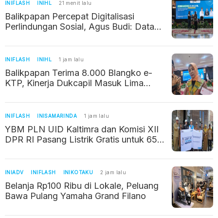
INIFLASH
INIHL
21 menit lalu
Balikpapan Percepat Digitalisasi
Perlindungan Sosial, Agus Budi: Data
Akurat Jadi Kunci Bantuan Tepat
Sasaran
INIFLASH
INIHL
1 jam lalu
Balikpapan Terima 8.000 Blangko e-
KTP, Kinerja Dukcapil Masuk Lima
Besar Nasional
INIFLASH
INISAMARINDA
1 jam lalu
YBM PLN UID Kaltimra dan Komisi XII
DPR RI Pasang Listrik Gratis untuk 65
Keluarga di Samarinda
INIADV
INIFLASH
INIKOTAKU
2 jam lalu
Belanja Rp100 Ribu di Lokale, Peluang
Bawa Pulang Yamaha Grand Filano