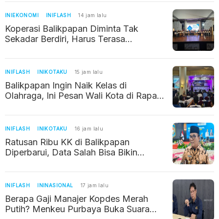
INIEKONOMI
INIFLASH
14 jam lalu
Koperasi Balikpapan Diminta Tak
Sekadar Berdiri, Harus Terasa
Manfaatnya bagi Warga
INIFLASH
INIKOTAKU
15 jam lalu
Balikpapan Ingin Naik Kelas di
Olahraga, Ini Pesan Wali Kota di Rapat
Kerja KONI
INIFLASH
INIKOTAKU
16 jam lalu
Ratusan Ribu KK di Balikpapan
Diperbarui, Data Salah Bisa Bikin
Warga Kehilangan Bantuan Sosial
INIFLASH
ININASIONAL
17 jam lalu
Berapa Gaji Manajer Kopdes Merah
Putih? Menkeu Purbaya Buka Suara