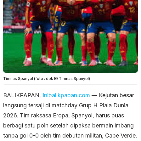
Timnas Spanyol (foto : dok IG Timnas Spanyol)
BALIKPAPAN,
Inibalikpapan.com
— Kejutan besar
langsung tersaji di matchday Grup H Piala Dunia
2026. Tim raksasa Eropa, Spanyol, harus puas
berbagi satu poin setelah dipaksa bermain imbang
tanpa gol 0-0 oleh tim debutan militan, Cape Verde.