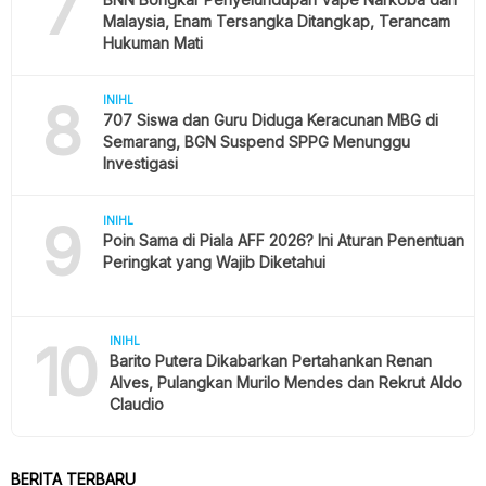
7
Malaysia, Enam Tersangka Ditangkap, Terancam
Hukuman Mati
8
INIHL
707 Siswa dan Guru Diduga Keracunan MBG di
Semarang, BGN Suspend SPPG Menunggu
Investigasi
9
INIHL
Poin Sama di Piala AFF 2026? Ini Aturan Penentuan
Peringkat yang Wajib Diketahui
10
INIHL
Barito Putera Dikabarkan Pertahankan Renan
Alves, Pulangkan Murilo Mendes dan Rekrut Aldo
Claudio
BERITA TERBARU