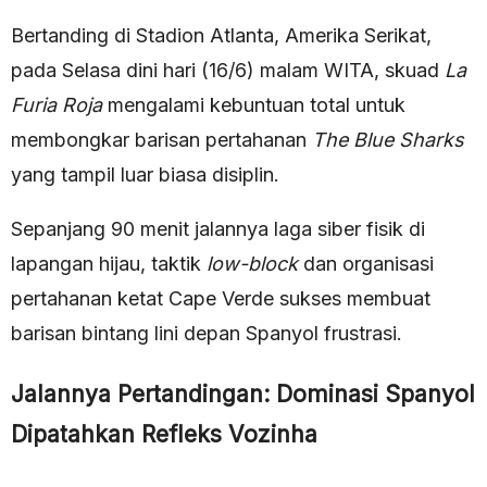
Bertanding di Stadion Atlanta, Amerika Serikat,
pada Selasa dini hari (16/6) malam WITA, skuad
La
Furia Roja
mengalami kebuntuan total untuk
membongkar barisan pertahanan
The Blue Sharks
yang tampil luar biasa disiplin.
Sepanjang 90 menit jalannya laga siber fisik di
lapangan hijau, taktik
low-block
dan organisasi
pertahanan ketat Cape Verde sukses membuat
barisan bintang lini depan Spanyol frustrasi.
Jalannya Pertandingan: Dominasi Spanyol
Dipatahkan Refleks Vozinha