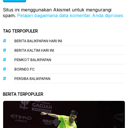
Situs ini menggunakan Akismet untuk mengurangi
spam.
Pelajari bagaimana data komentar Anda diproses
TAG TERPOPULER
BERITA BALIKPAPAN HARI INI
BERITA KALTIM HARI INI
PEMKOT BALIKPAPAN
BORNEO FC
PERSIBA BALIKPAPAN
BERITA TERPOPULER