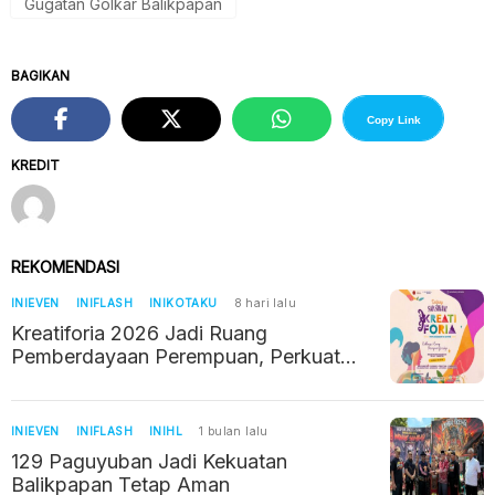
Gugatan Golkar Balikpapan
BAGIKAN
Copy Link
KREDIT
REKOMENDASI
INIEVEN
INIFLASH
INIKOTAKU
8 hari lalu
Kreatiforia 2026 Jadi Ruang
Pemberdayaan Perempuan, Perkuat
Ekosistem Industri Kreatif Balikpapan
INIEVEN
INIFLASH
INIHL
1 bulan lalu
129 Paguyuban Jadi Kekuatan
Balikpapan Tetap Aman