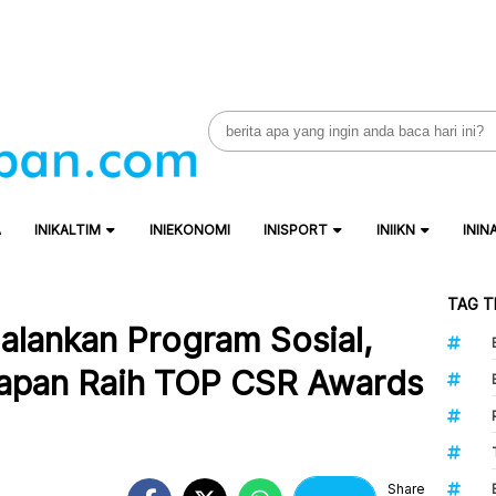
Search
for:
A
INIKALTIM
INIEKONOMI
INISPORT
INIIKN
ININ
TAG T
Jalankan Program Sosial,
papan Raih TOP CSR Awards
Share