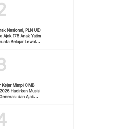
2
nak Nasional, PLN UID
ra Ajak 178 Anak Yatim
uafa Belajar Lewat
laman Baru
3
 Kejar Mimpi CIMB
2026 Hadirkan Musisi
 Generasi dan Ajak
 Cegah Stunting
4