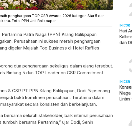
eraih penghargaan TOP CSR Awards 2026 kategori Star 5 dan
arta. Foto: PPN Unit Balikpapan
INICSR
Hari A
T Pertamina Patra Niaga (PPN) Kilang Balikpapan
Kaltim
akan. Perusahaan ini sukses meraih penghargaan
dan Dh
g digelar Majalah Top Business di Hotel Raffles
Penga
orong dua penghargaan sekaligus dalam ajang tersebut.
rds Bintang 5 dan TOP Leader on CSR Commitment
INICSR
Konser
ons & CSR PT PPN Kilang Balikpapan, Dodi Yapsenang
Niaga 
enjadi bukti komitmen perusahaan. Terutama dalam
Lintas
asyarakat secara konsisten dan berkelanjutan.
Publik
ja bersama seluruh stakeholder, baik internal perusahaan
 tumbuh bersama Pertamina,” ujar Dodi, Senin