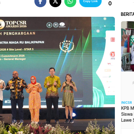
Copy Link
0
B
BERIT
INICSR
KPB M
Siswa
Lawe S
Lingk