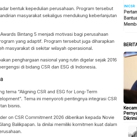
INICSR
dar bentuk kepedulian perusahaan. Program tersebut
Pertam
andirian masyarakat sekaligus mendukung keberlanjutan
Bantu
Memba
Ring-1
wards Bintang 5 menjadi motivasi bagi perusahaan
ogram yang adaptif. Program tersebut juga diharapkan
BERIT
h masyarakat di sekitar wilayah operasional.
kan penghargaan nasional yang rutin digelar sejak 2016
bergengsi di bidang CSR dan ESG di Indonesia.
ma
ng tema “Aligning CSR and ESG for Long-Term
elopment”. Tema ini menyoroti pentingnya integrasi CSR
an bisnis.
Kecam
Pernya
ader on CSR Commitment 2026 diberikan kepada Novie
Dikrimi
ang Balikpapan. Ia dinilai memiliki komitmen kuat dalam
erusahaan.