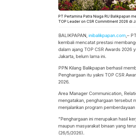
PT Pertamina Patra Niaga RU Balikpapan m
TOP Leader on CSR Commitment 2026 di Jak
BALIKPAPAN,
inibalikpapan.com
,– P
kembali mencatat prestasi membangg
dalam ajang TOP CSR Awards 2026 yan
Jakarta, belum lama ini.
PPN Kilang Balikpapan berhasil memb
Penghargaan itu yakni TOP CSR Awa
2026.
Area Manager Communication, Relati
mengatakan, penghargaan tersebut m
menjalankan program pemberdayaan m
“Penghargaan ini merupakan hasil ker
maupun masyarakat binaan yang terus
(26/5/2026).