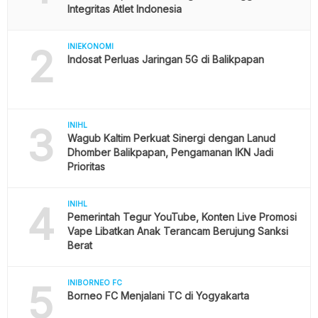
Integritas Atlet Indonesia
2
INIEKONOMI
Indosat Perluas Jaringan 5G di Balikpapan
3
INIHL
Wagub Kaltim Perkuat Sinergi dengan Lanud
Dhomber Balikpapan, Pengamanan IKN Jadi
Prioritas
4
INIHL
Pemerintah Tegur YouTube, Konten Live Promosi
Vape Libatkan Anak Terancam Berujung Sanksi
Berat
5
INIBORNEO FC
Borneo FC Menjalani TC di Yogyakarta