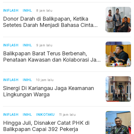
INIFLASH
INIHL
8 jam lalu
Donor Darah di Balikpapan, Ketika
Setetes Darah Menjadi Bahasa Cinta
Kemanusiaan
INIFLASH
INIHL
9 jam lalu
Balikpapan Barat Terus Berbenah,
Penataan Kawasan dan Kolaborasi Jadi
Prioritas
INIFLASH
INIHL
10 jam lalu
Sinergi Di Kariangau Jaga Keamanan
Lingkungan Warga
INIFLASH
INIHL
INIKOTAKU
11 jam lalu
Hingga Juli, Disnaker Catat PHK di
Balikpapan Capai 392 Pekerja