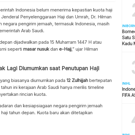
intah Indonesia belum menerima kepastian kuota haji
 Jenderal Penyelenggaraan Haji dan Umrah, Dr. Hilman
 negara pengirim jemaah, termasuk Indonesia, masih
INIBOR
merintah Arab Saudi.
Borne
Satu S
depan dijadwalkan pada 15 Muharram 1447 H atau
Kadu 
esmi seperti
masar nusuk
dan
e-Hajj
,” ujar Hilman
Tak Lagi Diumumkan saat Penutupan Haji
, yang biasanya diumumkan pada
12 Zulhijjah
bertepatan
INIHL
ahun ini kerajaan Arab Saudi hanya merilis timeline
Indon
ertakan rincian kuota.
FIFA 
daran dan kesiapsiagaan negara pengirim jemaah
haji tahun depan. Kuota baru akan ditetapkan