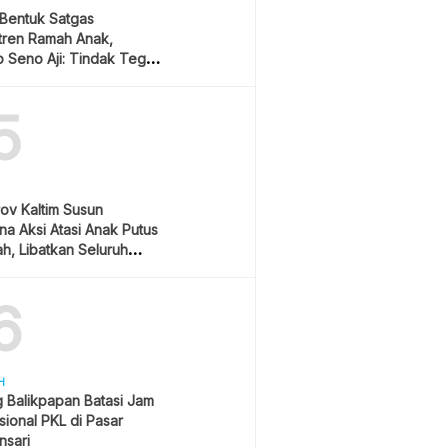
 Bentuk Satgas
tren Ramah Anak,
 Seno Aji: Tindak Tegas
u Kekerasan
5
ov Kaltim Susun
a Aksi Atasi Anak Putus
h, Libatkan Seluruh
h
6
H
 Balikpapan Batasi Jam
ional PKL di Pasar
nsari