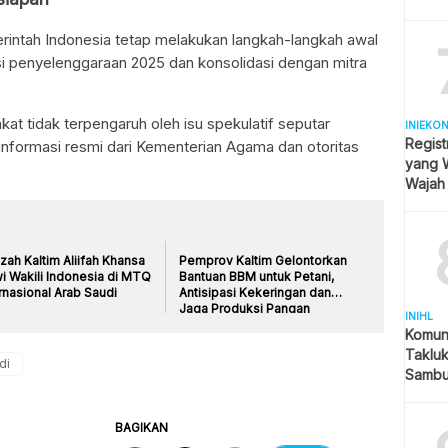
intah Indonesia tetap melakukan langkah-langkah awal
si penyelenggaraan 2025 dan konsolidasi dengan mitra
t tidak terpengaruh oleh isu spekulatif seputar
INIEKO
Regist
nformasi resmi dari Kementerian Agama dan otoritas
yang W
Wajah
Hijab
zah Kaltim Aliifah Khansa
Pemprov Kaltim Gelontorkan
i Wakili Indonesia di MTQ
Bantuan BBM untuk Petani,
rnasional Arab Saudi
Antisipasi Kekeringan dan
Jaga Produksi Pangan
INIHL
Komuni
Taklu
di
Sambut
Neger
BAGIKAN