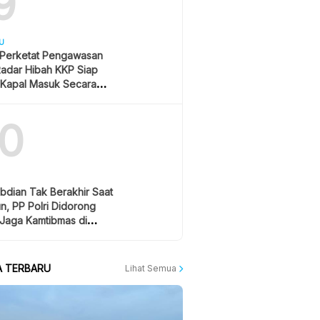
9
U
m Perketat Pengawasan
Radar Hibah KKP Siap
 Kapal Masuk Secara
Time
10
bdian Tak Berakhir Saat
n, PP Polri Didorong
 Jaga Kamtibmas di
papan
A TERBARU
Lihat Semua