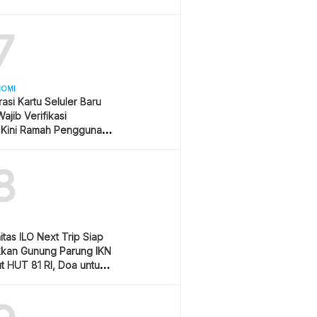
7
NOMI
rasi Kartu Seluler Baru
ajib Verifikasi
 Kini Ramah Pengguna
8
tas ILO Next Trip Siap
kkan Gunung Parung IKN
 HUT 81 RI, Doa untuk
i