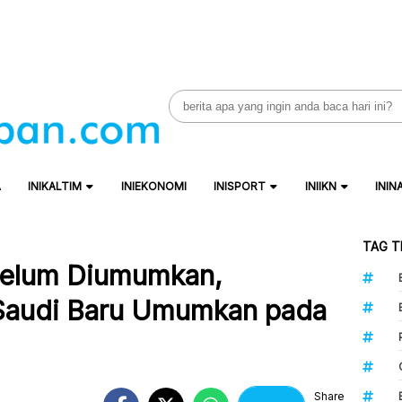
Search
for:
A
INIKALTIM
INIEKONOMI
INISPORT
INIIKN
ININ
TAG T
Belum Diumumkan,
Saudi Baru Umumkan pada
Share