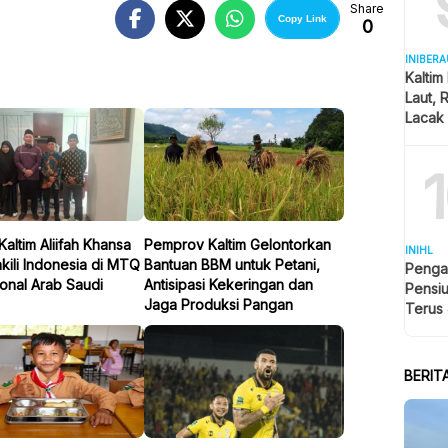
Share
Copy Link
0
INIBERA
Kalti
Laut, 
Lacak
Real 
Kaltim Aliifah Khansa
Pemprov Kaltim Gelontorkan
INIHL
ili Indonesia di MTQ
Bantuan BBM untuk Petani,
Penga
ional Arab Saudi
Antisipasi Kekeringan dan
Pensiu
Jaga Produksi Pangan
Terus
Balik
BERIT