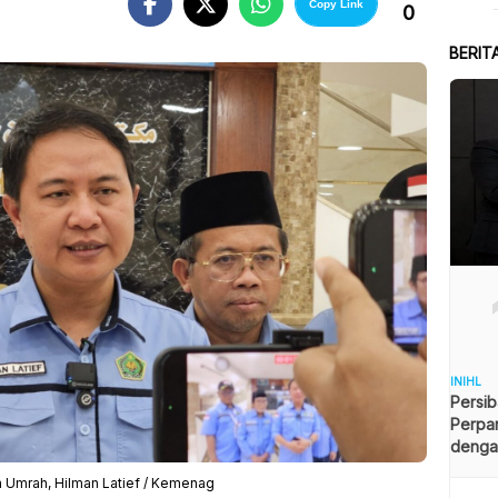
Copy Link
0
BERIT
INIHL
Persib
Perpa
dengan
Appar
n Umrah, Hilman Latief / Kemenag