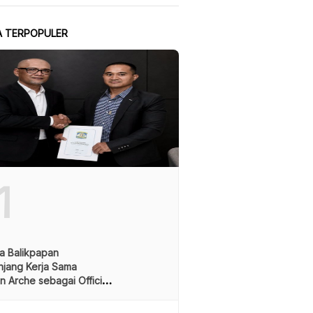
A TERPOPULER
1
a Balikpapan
njang Kerja Sama
 Arche sebagai Official
el