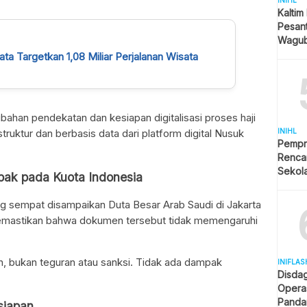
INIHL
Kaltim
Pesan
Wagub
Pelak
ata Targetkan 1,08 Miliar Perjalanan Wisata
ahan pendekatan dan kesiapan digitalisasi proses haji
INIHL
rstruktur dan berbasis data dari platform digital Nusuk
Pempr
Rencan
Sekola
pak pada Kuota Indonesia
Daera
ng sempat disampaikan Duta Besar Arab Saudi di Jakarta
emastikan bahwa dokumen tersebut tidak memengaruhi
an, bukan teguran atau sanksi. Tidak ada dampak
INIFLAS
Disdag
Operas
Panda
siapan