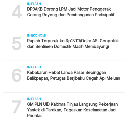
4
INIFLASH
DP3AKB Dorong LPM Jadi Motor Penggerak
Gotong Royong dan Pembangunan Partisipatif
5
INIEKONOMI
Rupiah Terpuruk ke Rp18.111/Dolar AS, Geopolitik
dan Sentimen Domestik Masih Membayangi
6
INIFLASH
Kebakaran Hebat Landa Pasar Sepinggan
Balikpapan, Petugas Berjibaku Cegah Api Meluas
7
INIFLASH
GM PLN UID Kaltimra Tinjau Langsung Pekerjaan
Yantek di Tarakan, Tegaskan Keselamatan Jadi
Prioritas