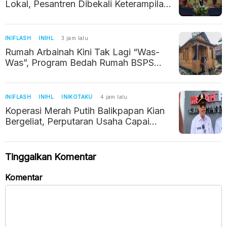
Lokal, Pesantren Dibekali Keterampilan
Kelola Usaha Ayam Petelur
INIFLASH
INIHL
3 jam lalu
Rumah Arbainah Kini Tak Lagi “Was-
Was”, Program Bedah Rumah BSPS
Ubah Hunian Jadi Layak
INIFLASH
INIHL
INIKOTAKU
4 jam lalu
Koperasi Merah Putih Balikpapan Kian
Bergeliat, Perputaran Usaha Capai
Rp1,6 Miliar
Tinggalkan Komentar
Komentar