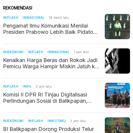
REKOMENDASI
INIFLASH
ININASIONAL
19 menit lalu
Pengamat Ilmu Komunikasi Menilai
Presiden Prabowo Lebih Baik Pidato
Pakai Teks, Ini Alasannya
INIEKONOMI
INIFLASH
ININASIONAL
1 jam lalu
Kenaikan Harga Beras dan Rokok Jadi
Pemicu Warga Hampir Miskin Jatuh ke
Jurang Kemiskinan
INIFLASH
INIHL
2 jam lalu
Komisi II DPR RI Tinjau Digitalisasi
Perlindungan Sosial di Balikpapan,
Verifikasi Data Warga Diperkuat
INIEKONOMI
INIFLASH
INIKOTAKU
2 jam lalu
BI Balikpapan Dorong Produksi Telur