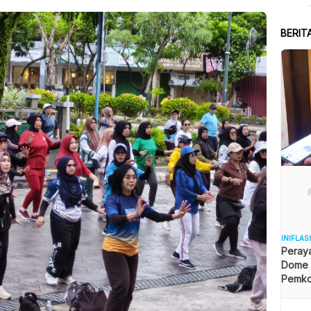
BERIT
INIFLAS
Peraya
Dome B
Pemkot
Angga