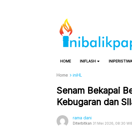
HOME
INIFLASH
INIPERISTIW
Home
iniHL
Senam Bekapai Be
Kebugaran dan Sil
rama dani
Diterbitkan
31 Mei 2026, 08:30 WI