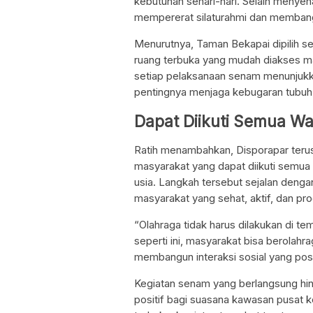
kebutuhan sehari-hari. Selain menye
mempererat silaturahmi dan membangu
Menurutnya, Taman Bekapai dipilih se
ruang terbuka yang mudah diakses m
setiap pelaksanaan senam menunjukk
pentingnya menjaga kebugaran tubuh
Dapat Diikuti Semua W
Ratih menambahkan, Disporapar teru
masyarakat yang dapat diikuti semua k
usia. Langkah tersebut sejalan den
masyarakat yang sehat, aktif, dan pro
“Olahraga tidak harus dilakukan di t
seperti ini, masyarakat bisa berolahra
membangun interaksi sosial yang posit
Kegiatan senam yang berlangsung hi
positif bagi suasana kawasan pusat k