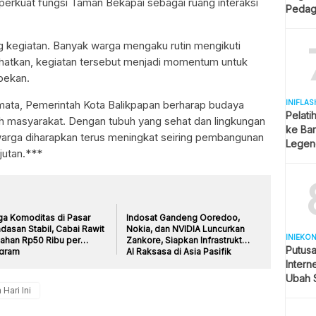
perkuat fungsi Taman Bekapai sebagai ruang interaksi
Pedag
Berjua
g kegiatan. Banyak warga mengaku rutin mengikuti
atkan, kegiatan tersebut menjadi momentum untuk
pekan.
INIFLAS
mata, Pemerintah Kota Balikpapan berharap budaya
Pelati
h masyarakat. Dengan tubuh yang sehat dan lingkungan
ke Bar
 warga diharapkan terus meningkat seiring pembangunan
Legend
jutan.***
Spekul
ga Komoditas di Pasar
Indosat Gandeng Ooredoo,
dasan Stabil, Cabai Rawit
Nokia, dan NVIDIA Luncurkan
INIEKO
tahan Rp50 Ribu per
Zankore, Siapkan Infrastruktur
Putus
ogram
AI Raksasa di Asia Pasifik
Intern
Ubah S
 Hari Ini
Selule