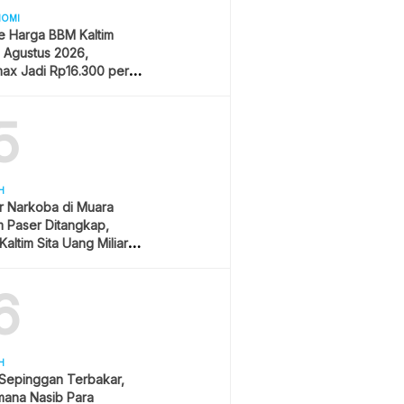
NOMI
e Harga BBM Kaltim
1 Agustus 2026,
ax Jadi Rp16.300 per
5
H
r Narkoba di Muara
 Paser Ditangkap,
Kaltim Sita Uang Miliaran
han Sawit
6
H
 Sepinggan Terbakar,
mana Nasib Para