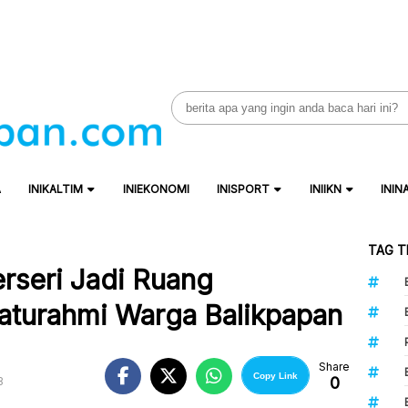
Search
for:
A
INIKALTIM
INIEKONOMI
INISPORT
INIIKN
ININ
TAG T
rseri Jadi Ruang
aturahmi Warga Balikpapan
Share
Copy Link
0
B