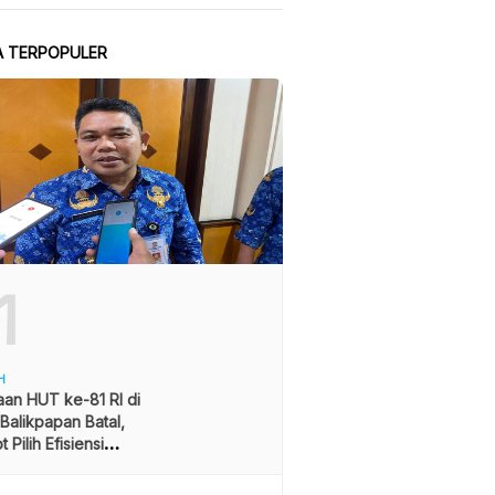
A TERPOPULER
1
H
an HUT ke-81 RI di
alikpapan Batal,
 Pilih Efisiensi
ran