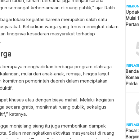
hatkan tubuh, senam bersama juga menjadi sarana
INIEKO
n semangat kebersamaan di ruang publik,” ujar Ratih.
Updat
Mulai 
bagai lokasi kegiatan karena merupakan salah satu
Pertam
asyarakat. Kehadiran warga yang terus meningkat dalam
Liter
an tingginya kesadaran masyarakat terhadap
.
arga
INIFLAS
s berupaya menghadirkan berbagai program olahraga
Banda
alangan, mulai dari anak-anak, remaja, hingga lanjut
Komam
gan komitmen pemerintah daerah dalam menciptakan
Polda 
duktif.
dan La
empat khusus atau dengan biaya mahal. Melalui kegiatan
ga secara gratis, menikmati ruang publik, sekaligus
if,” katanya.
INIFLAS
ngga menjelang siang itu juga memberikan dampak
Pasar
ota. Selain meningkatkan aktivitas masyarakat di ruang
Bagai