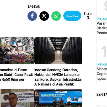
BAGIKAN
Share
Copy Link
0
INIFLAS
Pasar
Disda
Penda
Revita
INIFLAS
Sinops
omoditas di Pasar
Indosat Gandeng Ooredoo,
Copet
n Stabil, Cabai Rawit
Nokia, dan NVIDIA Luncurkan
Iqbaal
n Rp50 Ribu per
Zankore, Siapkan Infrastruktur
Tengah
m
AI Raksasa di Asia Pasifik
BERIT