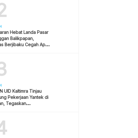
2
H
aran Hebat Landa Pasar
ggan Balikpapan,
s Berjibaku Cegah Api
s
3
H
 UID Kaltimra Tinjau
ng Pekerjaan Yantek di
an, Tegaskan
matan Jadi Prioritas
4