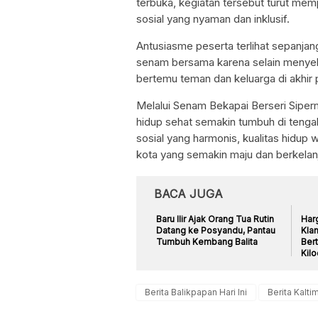
terbuka, kegiatan tersebut turut mem
sosial yang nyaman dan inklusif.
Antusiasme peserta terlihat sepanjan
senam bersama karena selain menyeh
bertemu teman dan keluarga di akhir 
Melalui Senam Bekapai Berseri Siper
hidup sehat semakin tumbuh di tenga
sosial yang harmonis, kualitas hidup
kota yang semakin maju dan berkelan
BACA JUGA
Baru Ilir Ajak Orang Tua Rutin
Har
Datang ke Posyandu, Pantau
Klan
Tumbuh Kembang Balita
Ber
Kil
Berita Balikpapan Hari Ini
Berita Kaltim