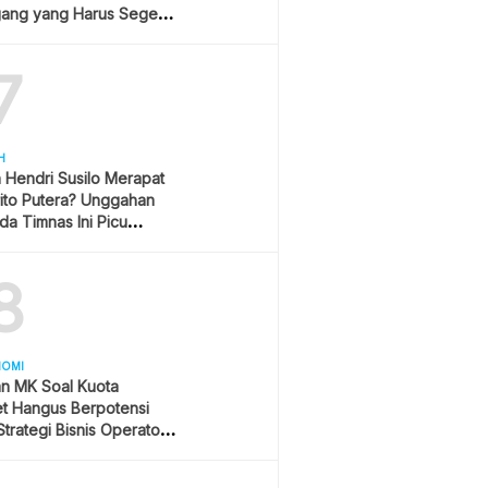
ang yang Harus Segera
lan?
7
H
h Hendri Susilo Merapat
ito Putera? Unggahan
a Timnas Ini Picu
asi
8
NOMI
an MK Soal Kuota
et Hangus Berpotensi
trategi Bisnis Operator
r