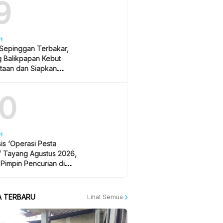
9
H
 Sepinggan Terbakar,
g Balikpapan Kebut
taan dan Siapkan
lisasi
10
H
is ‘Operasi Pesta
’ Tayang Agustus 2026,
 Pimpin Pencurian di
 Festival Musik
A TERBARU
Lihat Semua