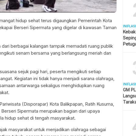
angat hidup sehat terus digaungkan Pemerintah Kota
INIFLAS
ekapai Berseri Sipermata yang digelar di kawasan Taman
Kebak
Sepin
Petuga
a dari berbagai kalangan tampak memadati ruang publik
Melua
 mengikuti senam bersama yang berlangsung meriah dan
asana sejuk pagi hari, peserta mengikuti setiap
ngat. Kegiatan ini tidak hanya menjadi sarana olahraga,
INIFLAS
samaan antarwarga sekaligus menghidupkan ruang
GM PLN
akat.
Langsu
Tarak
ariwisata (Disporapar) Kota Balikpapan, Ratih Kusuma,
Kesela
Berseri Sipermata merupakan bagian dari upaya
 hidup sehat di tengah masyarakat.
ngajak masyarakat untuk menjadikan olahraga sebagai