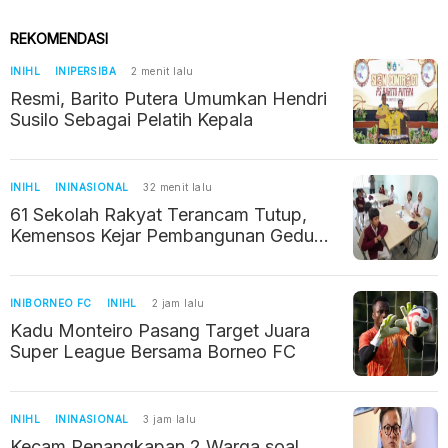
REKOMENDASI
INIHL
INIPERSIBA
2 menit lalu
Resmi, Barito Putera Umumkan Hendri
Susilo Sebagai Pelatih Kepala
INIHL
ININASIONAL
32 menit lalu
61 Sekolah Rakyat Terancam Tutup,
Kemensos Kejar Pembangunan Gedung
Permanen Tahun Ini
INIBORNEO FC
INIHL
2 jam lalu
Kadu Monteiro Pasang Target Juara
Super League Bersama Borneo FC
INIHL
ININASIONAL
3 jam lalu
Kecam Penangkapan 2 Warga soal