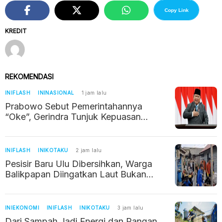
Copy Link
KREDIT
REKOMENDASI
INIFLASH
ININASIONAL
1 jam lalu
Prabowo Sebut Pemerintahannya
“Oke”, Gerindra Tunjuk Kepuasan
Publik 63 Persen
INIFLASH
INIKOTAKU
2 jam lalu
Pesisir Baru Ulu Dibersihkan, Warga
Balikpapan Diingatkan Laut Bukan
Tempat Sampah
INIEKONOMI
INIFLASH
INIKOTAKU
3 jam lalu
Dari Sampah Jadi Energi dan Pangan,