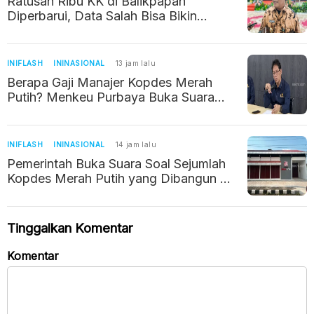
Ratusan Ribu KK di Balikpapan
Diperbarui, Data Salah Bisa Bikin
Warga Kehilangan Bantuan Sosial
INIFLASH
ININASIONAL
13 jam lalu
Berapa Gaji Manajer Kopdes Merah
Putih? Menkeu Purbaya Buka Suara
Soal Kebenarannya
INIFLASH
ININASIONAL
14 jam lalu
Pemerintah Buka Suara Soal Sejumlah
Kopdes Merah Putih yang Dibangun di
Tempat Sepi
Tinggalkan Komentar
Komentar