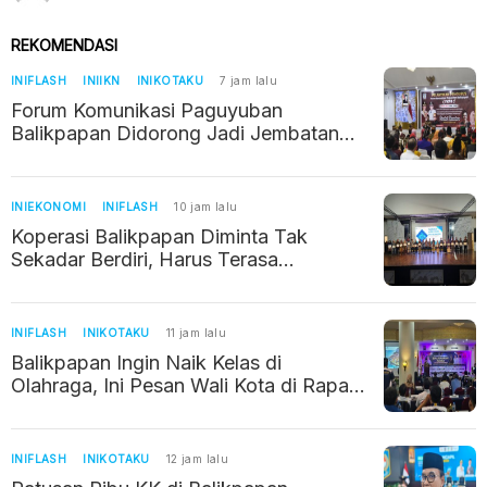
REKOMENDASI
INIFLASH
INIIKN
INIKOTAKU
7 jam lalu
Forum Komunikasi Paguyuban
Balikpapan Didorong Jadi Jembatan
Kerukunan di Era IKN
INIEKONOMI
INIFLASH
10 jam lalu
Koperasi Balikpapan Diminta Tak
Sekadar Berdiri, Harus Terasa
Manfaatnya bagi Warga
INIFLASH
INIKOTAKU
11 jam lalu
Balikpapan Ingin Naik Kelas di
Olahraga, Ini Pesan Wali Kota di Rapat
Kerja KONI
INIFLASH
INIKOTAKU
12 jam lalu