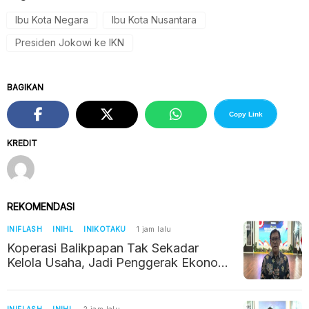
Ibu Kota Negara
Ibu Kota Nusantara
Presiden Jokowi ke IKN
BAGIKAN
Copy Link
KREDIT
REKOMENDASI
INIFLASH
INIHL
INIKOTAKU
1 jam lalu
Koperasi Balikpapan Tak Sekadar
Kelola Usaha, Jadi Penggerak Ekonomi
Warga
INIFLASH
INIHL
2 jam lalu