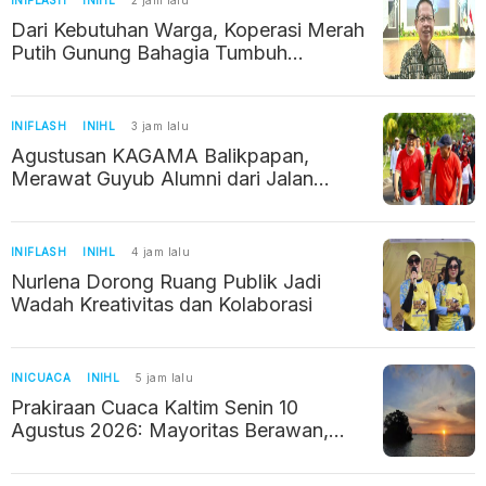
Dari Kebutuhan Warga, Koperasi Merah
Putih Gunung Bahagia Tumbuh
Perlahan
INIFLASH
INIHL
3 jam lalu
Agustusan KAGAMA Balikpapan,
Merawat Guyub Alumni dari Jalan
Sehat hingga Silaturahmi
INIFLASH
INIHL
4 jam lalu
Nurlena Dorong Ruang Publik Jadi
Wadah Kreativitas dan Kolaborasi
INICUACA
INIHL
5 jam lalu
Prakiraan Cuaca Kaltim Senin 10
Agustus 2026: Mayoritas Berawan,
Suhu hingga 32 Derajat