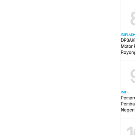
Mulai 
INIFLAS
DP3AKB
Motor 
Royon
Partisip
INIHL
Pempro
Pemba
Negeri
1