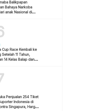
naba Balikpapan
an Bahaya Narkoba
ari anak Nasional di
 Gubernur Kaltim
6
H
 Cup Race Kembali ke
 Setelah 11 Tahun,
an 14 Kelas Balap dan
m Hiburan
7
uka Penjualan 254 Tiket
Suporter Indonesia di
ontra Singapura, Harga