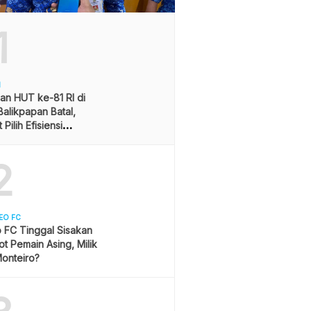
1
H
an HUT ke-81 RI di
alikpapan Batal,
Pilih Efisiensi
ran
2
EO FC
 FC Tinggal Sisakan
ot Pemain Asing, Milik
onteiro?