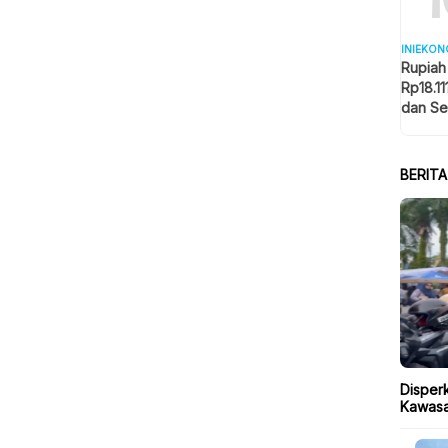
INIEKON
Rupiah
Rp18.11
dan Se
Memba
BERIT
Disper
Kawasa