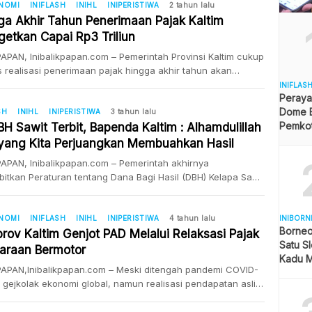
elaksanan Tugas (Plt) Kepala BPPDRD Idham dan pelaku
ONOMI
INIFLASH
INIHL
INIPERISTIWA
2 tahun lalu
atau wajib pajak di Balikpapan. Badan Pendapatan Daerah
ga Akhir Tahun Penerimaan Pajak Kaltim
si (Bapenda) Kaltim menggelar sosialisasi keringanan […]
getkan Capai Rp3 Triliun
APAN, Inibalikpapan.com – Pemerintah Provinsi Kaltim cukup
s realisasi penerimaan pajak hingga akhir tahun akan
ai Rp 3 triliun. Karena kini telah mencapai Rp2,75 triliun.
INIFLAS
Peraya
u disampaikan Kepala Bapenda Kaltim Ismiati dalam Rapat
Dome B
nasi Tim Pembina Samsat Provinsi Kaltim di Hotel Platinum
SH
INIHL
INIPERISTIWA
3 tahun lalu
Pemkot 
apan, Sabtu (26/8/2023).Rasa optimis itu karena kantor-
H Sawit Terbit, Bapenda Kaltim : Alhamdulillah
Angga
 dan unit-unit pembayaran pajak sudah […]
yang Kita Perjuangkan Membuahkan Hasil
APAN, Inibalikpapan.com – Pemerintah akhirnya
itkan Peraturan tentang Dana Bagi Hasil (DBH) Kelapa Sawit
Peraturan Pemerintah (PP) Nomor 38 Tahun 2023. Kepala
Pendapatan Daerah (Bapenda) Kaltim Ismiati mengatakan,
lama bersama daerah penghasil kelapa sawit berjuang
ONOMI
INIFLASH
INIHL
INIPERISTIWA
4 tahun lalu
INIBORN
Borneo
mendapatkan terkait DBH Kelapa Sawit. “Alhamdulillah apa
rov Kaltim Genjot PAD Melalui Relaksasi Pajak
Satu Sl
ita perjuangkan membuahkan hasil dengan terbitnya PP ini,”
araan Bermotor
Kadu M
PAPAN,Inibalikpapan.com – Meski ditengah pandemi COVID-
 gejkolak ekonomi global, namun realisasi pendapatan asli
 (PAD) Provinsi Kaltim tahun 2021 mampu melebih target.
Pendapatan Daerah (Bapenda) Provinsi Kaltim