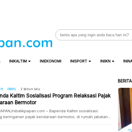
Search
for:
A
INIKALTIM
INIEKONOMI
INISPORT
INIIKN
ININ
BERIT
SH
INIHL
2 tahun lalu
nda Kaltim Sosialisasi Program Relaksasi Pajak
araan Bermotor
APAN,Inibalikpapan.com – Bapenda Kaltim sosialisasi
g keringanan pajak kendaraan bermotor, di rumah jabatan
wali kota Balikpapan, Selasa (5/12/2023). Acara di hadiri oleh
n II Muhammad Yusri Ramli, Kepala Bapenda Kaltim Ismi