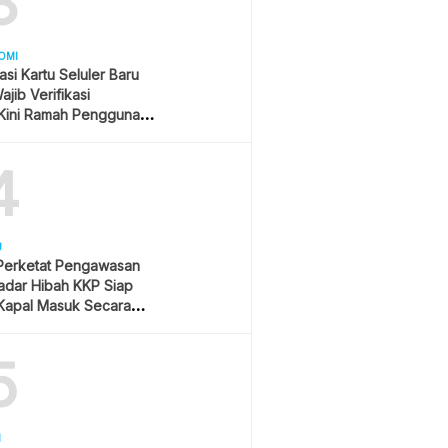
3
OMI
asi Kartu Seluler Baru
jib Verifikasi
Kini Ramah Pengguna
4
U
 Perketat Pengawasan
Radar Hibah KKP Siap
Kapal Masuk Secara
ime
5
H