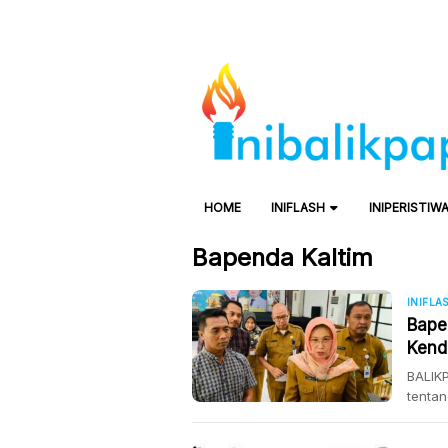
HOME
INIFLASH
INIPERISTIW
Bapenda Kaltim
INIFLA
Bape
Kend
BALIKP
tentan
wakil 
Asiste