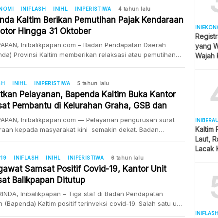
utkan, Kaltim menempati peringkat kedua secara nasional
ONOMI
INIFLASH
INIHL
INIPERISTIWA
4 tahun lalu
 realisasi pendapatan daerah tertinggi di Indonesia.
nda Kaltim Berikan Pemutihan Pajak Kendaraan
INIEKON
t PAD Kaltim pada tahun 2021 adalah sebesar Rp5,3 triliun,
otor Hingga 31 Oktober
Registr
alisasinya […]
PAPAN, Inibalikpapan.com – Badan Pendapatan Daerah
yang Wa
da) Provinsi Kaltim memberikan relaksasi atau pemutihan
Wajah 
bagi wajib pajak kendaraan bermotor mulai 16 Agustus
Hijab
 31 Oktober 2022. Kepala Bapenda Provinsi Kaltim Ismiati
akan, ada lima poin dalam pemutihan pajak yakni yang
SH
INIHL
INIPERISTIWA
5 tahun lalu
ukan pembayaran dari 0 hari sampai dengan 30 hari
tkan Pelayanan, Bapenda Kaltim Buka Kantor
m jatuh tempo maka dapat diskon […]
at Pembantu di Kelurahan Graha, GSB dan
ip
PAPAN, Inibalikpapan.com — Pelayanan pengurusan surat
INIBERA
Kaltim
raan kepada masyarakat kini semakin dekat. Badan
Laut, 
atan daerah Provinsi Kaltim setelah meresmikan Samsat
Lacak 
tu Paten Batu Engau di Kabupaten Paser, kini kembali
Real T
ukan gebrakan inovasi dengan membuka kantot samsat
19
INIFLASH
INIHL
INIPERISTIWA
6 tahun lalu
gawat Samsat Positif Covid-19, Kantor Unit
tu di sejumlah kelurahan seperti Graha Indah. Di
papan samsat pembantu juga sudah dapat dimanfaatkan di
at Balikpapan Ditutup
ahan Gunung Samarinda Baru, […]
NDA, Inibalikpapan – Tiga staf di Badan Pendapatan
 (Bapenda) Kaltim positif terinveksi covid-19. Salah satu unit
 di Kota Balikpapan pun langsung ditutup. “Staf yang positif
INIFLAS