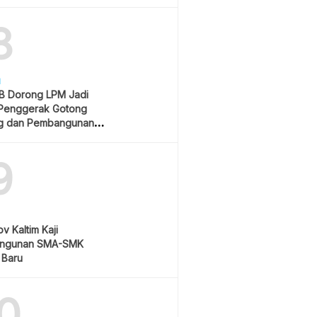
Rp550 Ribu
8
H
 Dorong LPM Jadi
Penggerak Gotong
g dan Pembangunan
atif
9
v Kaltim Kaji
ngunan SMA-SMK
 Baru
0