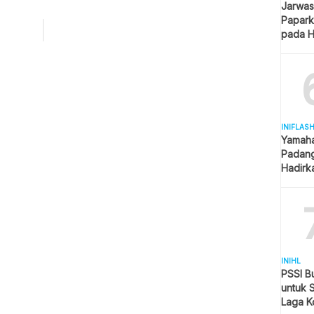
Jarwas
gian administrasi, bukan staf pelayanan,” ujar Kepala
Papark
a Kaltim Hj Ismiati, dikutip inibalikpapan dari akun resmi
pada H
ram Pemerintah Provinsi Kaltim, Rabu (2/07). Dia
Kantor
akan, hingga kini kantor […]
INIFLAS
Yamaha
Padang
Hadirk
Beraga
INIHL
PSSI B
untuk 
Laga K