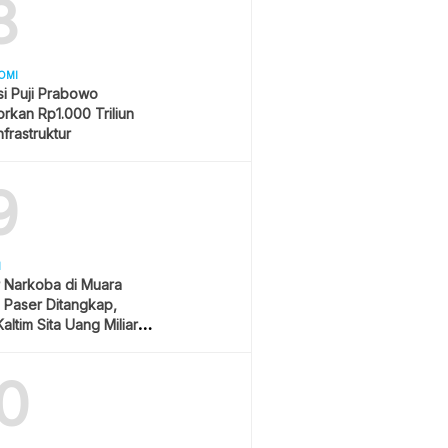
8
OMI
i Puji Prabowo
rkan Rp1.000 Triliun
nfrastruktur
9
H
 Narkoba di Muara
Paser Ditangkap,
altim Sita Uang Miliaran
han Sawit
0