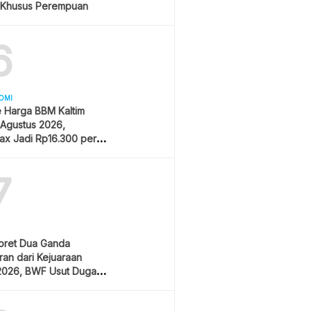
 Khusus Perempuan
6
OMI
 Harga BBM Kaltim
 Agustus 2026,
ax Jadi Rp16.300 per
7
oret Dua Ganda
an dari Kejuaraan
2026, BWF Usut Dugaan
aran Integritas Atlet
sia