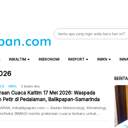
Search
for:
A
INIKALTIM
INIEKONOMI
INISPORT
INIIKN
ININ
2026
BERIT
ACA
INIHL
2 bulan lalu
iraan Cuaca Kaltim 17 Mei 2026: Waspada
n Petir di Pedalaman, Balikpapan-Samarinda
wan Tebal
APAN, Inibalikpapan.com — Badan Meteorologi, Klimatologi,
ofisika (BMKG) merilis prakiraan cuaca terbaru untuk
h Kalimantan Timur, Minggu (17/5/2026). Sebagian besar
enyangga Ibu Kota Nusantara (IKN) diprediksi akan