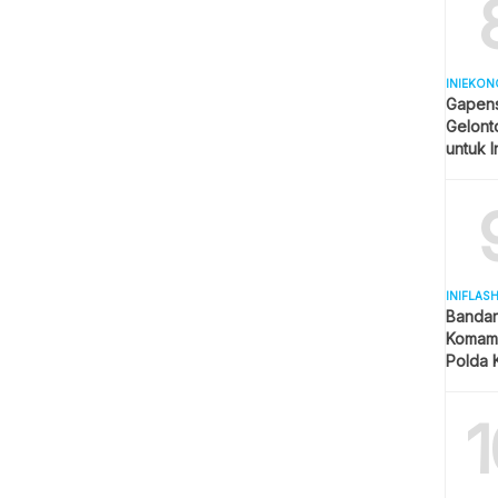
INIEKON
Gapens
Gelonto
untuk I
INIFLAS
Bandar
Komam 
Polda K
dan La
1