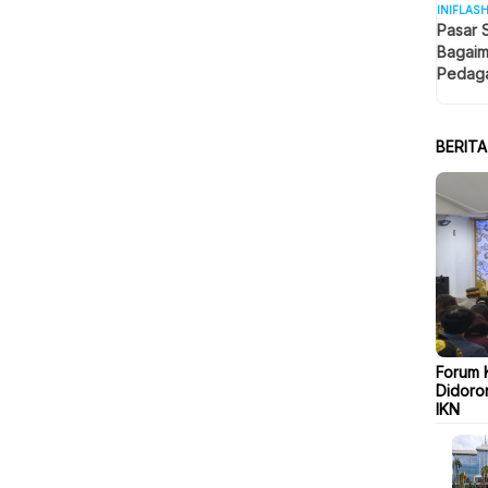
INIFLAS
Pasar 
Bagaim
Pedaga
Berjua
BERIT
Forum 
Didoro
IKN