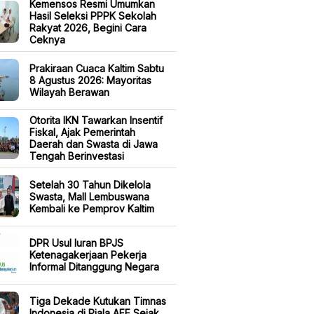
Kemensos Resmi Umumkan
Hasil Seleksi PPPK Sekolah
Rakyat 2026, Begini Cara
Ceknya
Prakiraan Cuaca Kaltim Sabtu
8 Agustus 2026: Mayoritas
Wilayah Berawan
Otorita IKN Tawarkan Insentif
Fiskal, Ajak Pemerintah
Daerah dan Swasta di Jawa
Tengah Berinvestasi
Setelah 30 Tahun Dikelola
Swasta, Mall Lembuswana
Kembali ke Pemprov Kaltim
DPR Usul Iuran BPJS
Ketenagakerjaan Pekerja
Informal Ditanggung Negara
Tiga Dekade Kutukan Timnas
Indonesia di Piala AFF Sejak