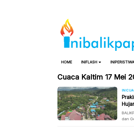
HOME
INIFLASH
INIPERISTIW
Cuaca Kaltim 17 Mei 
INICU
Prak
Huja
Bera
BALIKP
dan Ge
wilaya
kota p