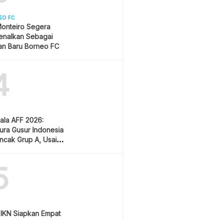
EO FC
onteiro Segera
enalkan Sebagai
an Baru Borneo FC
4
iala AFF 2026:
ura Gusur Indonesia
uncak Grup A, Usai
 Lawan Vietnam
5
a IKN Siapkan Empat