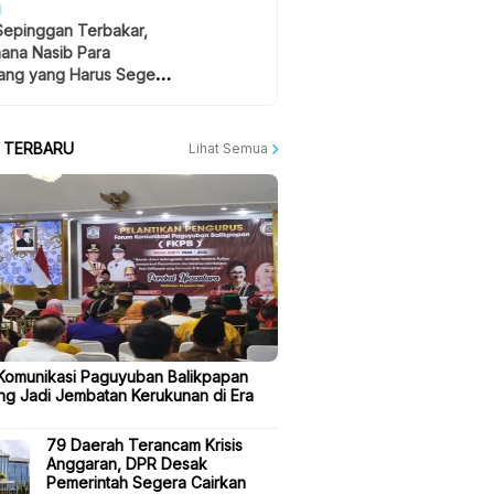
H
Sepinggan Terbakar,
ana Nasib Para
ng yang Harus Segera
lan?
A TERBARU
Lihat Semua
Komunikasi Paguyuban Balikpapan
ng Jadi Jembatan Kerukunan di Era
79 Daerah Terancam Krisis
Anggaran, DPR Desak
Pemerintah Segera Cairkan