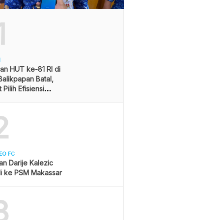
1
H
an HUT ke-81 RI di
alikpapan Batal,
Pilih Efisiensi
ran
2
EO FC
san Darije Kalezic
i ke PSM Makassar
3