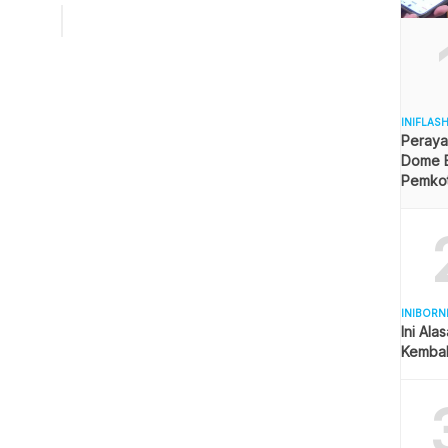
nasi oleh kondisi cerah berawan pada pagi hari, namun
h menjadi berawan tebal hingga hujan lokal pada siang
lam hari. Pedalaman Kaltim Siaga Hujan Petir […]
INIFLAS
Peraya
Dome B
Pemkot 
Angga
INIBORN
Ini Ala
Kembal