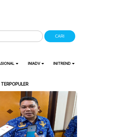
CARI
ASIONAL
INIADV
INITREND
A TERPOPULER