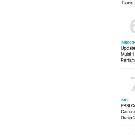
Tower
INIEKON
Update
Mulai 1
Pertam
Liter
INIHL
PBSI C
Campur
Dunia 
Pelangg
Indone