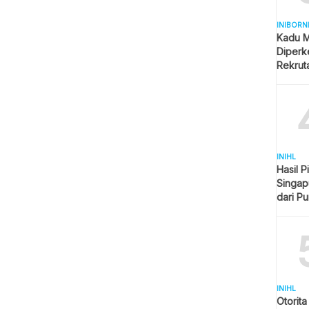
INIBORN
Kadu M
Diperk
Rekrut
INIHL
Hasil P
Singap
dari P
Imbang
INIHL
Otorit