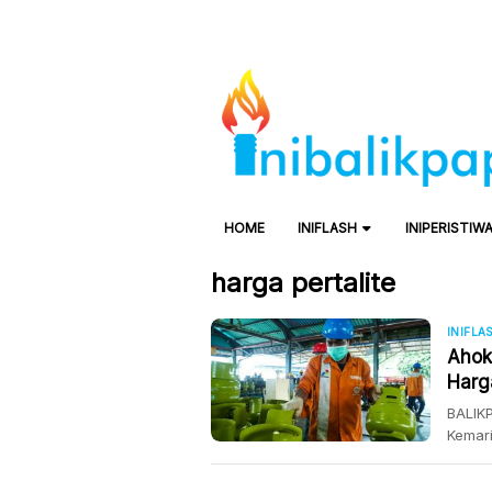
HOME
INIFLASH
INIPERISTIW
harga pertalite
INIFLA
Ahok
Harg
BALIKP
Kemari
melemp
isu la