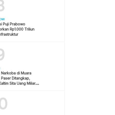
8
OMI
i Puji Prabowo
rkan Rp1.000 Triliun
nfrastruktur
9
H
 Narkoba di Muara
Paser Ditangkap,
altim Sita Uang Miliaran
han Sawit
0