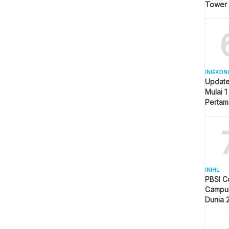
Tower
INIEKON
Update
Mulai 1
Pertam
Liter
INIHL
PBSI C
Campur
Dunia 
Pelangg
Indone