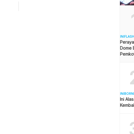
a alias Ahok. Dia menyatakan, tak ada rencana kenaikkan
Kg dan pertalite. “Belum ada (wacana
an pertalite dan elpiji 3 kg),” kata Ahok dilansir dari
com jaringan […]
INIFLAS
Peraya
Dome B
Pemkot 
Angga
INIBORN
Ini Ala
Kembal