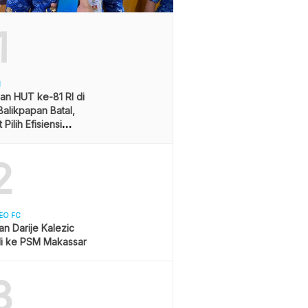
1
H
an HUT ke-81 RI di
alikpapan Batal,
Pilih Efisiensi
ran
2
EO FC
san Darije Kalezic
i ke PSM Makassar
3