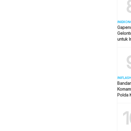
INIEKON
Gapens
Gelonto
untuk I
INIFLAS
Bandar
Komam 
Polda K
dan La
1