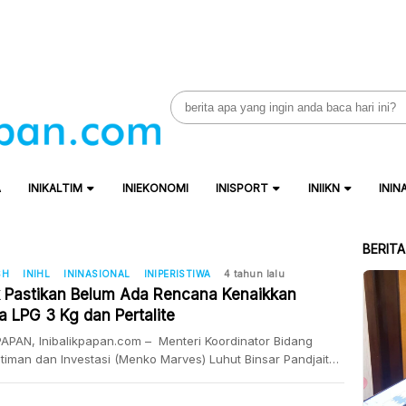
Search
for:
A
INIKALTIM
INIEKONOMI
INISPORT
INIIKN
ININ
BERIT
SH
INIHL
ININASIONAL
INIPERISTIWA
4 tahun lalu
 Pastikan Belum Ada Rencana Kenaikkan
a LPG 3 Kg dan Pertalite
APAN, Inibalikpapan.com – Menteri Koordinator Bidang
timan dan Investasi (Menko Marves) Luhut Binsar Pandjaitan
ar isu rencana kenaikkan LPG 3 Kg dan pertalite. Namun
ngsung dibantah Komisaris Utama Pertamina Basuki Tjahaja