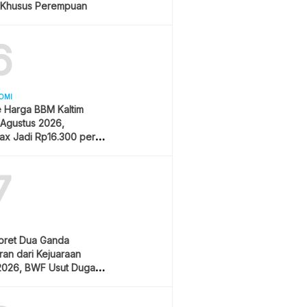
 Khusus Perempuan
6
OMI
 Harga BBM Kaltim
 Agustus 2026,
ax Jadi Rp16.300 per
7
oret Dua Ganda
an dari Kejuaraan
2026, BWF Usut Dugaan
aran Integritas Atlet
sia