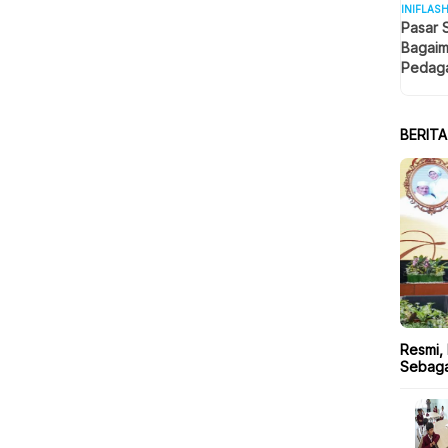
INIFLAS
Pasar 
Bagaim
Pedaga
Berjua
BERIT
Resmi,
Sebaga