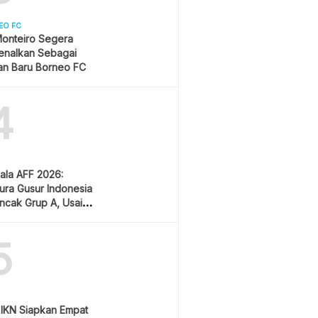
EO FC
onteiro Segera
enalkan Sebagai
an Baru Borneo FC
4
iala AFF 2026:
ura Gusur Indonesia
uncak Grup A, Usai
 Lawan Vietnam
5
a IKN Siapkan Empat