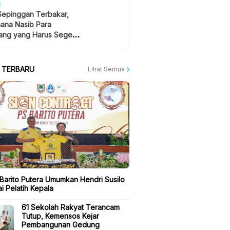
H
Sepinggan Terbakar,
ana Nasib Para
ng yang Harus Segera
lan?
A TERBARU
Lihat Semua
 Barito Putera Umumkan Hendri Susilo
i Pelatih Kepala
61 Sekolah Rakyat Terancam
Tutup, Kemensos Kejar
Pembangunan Gedung