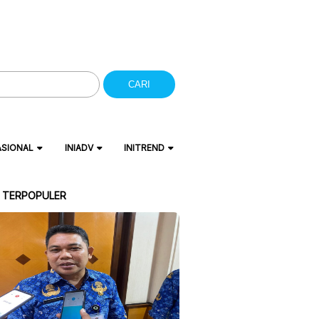
CARI
ASIONAL
INIADV
INITREND
A TERPOPULER