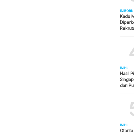
INIBORN
Kadu M
Diperk
Rekrut
INIHL
Hasil P
Singap
dari P
Imbang
INIHL
Otorit