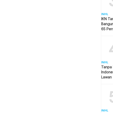
INIHL
IKN Ta
Bangun
65 Per
Hijau
INIHL
Tanpa 
Indone
Lawan 
INIHL