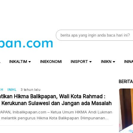
Search
for:
A
INIKALTIM
INIEKONOMI
INISPORT
INIIKN
ININ
BERIT
SH
INIHL
3 tahun lalu
ntikan Hikma Balikpapan, Wali Kota Rahmad :
 Kerukunan Sulawesi dan Jangan ada Masalah
eran
PAPAN, Inibalikpapan.com – Ketua Umum HIKMA Andi Lukman
 melantik pengurus Hikma Kota Balikpapan (Himpunanan
unan Massenrumpulu) dibawah kepemimpinan Ali Munsyir
 Pelantikan dihadiri Wali Kota Balikpapan Rahmad Mas’ud,