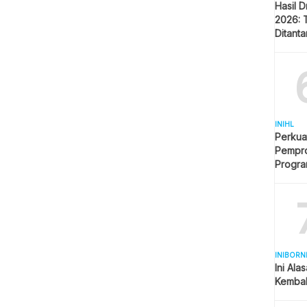
Hasil 
2026: 
Ditant
Singap
INIHL
Perkua
Pempro
Progr
BERLI
INIBORN
Ini Ala
Kembal