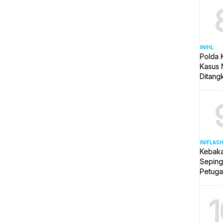
INIHL
Polda 
Kasus 
Ditangk
Disita
INIFLAS
Kebaka
Seping
Petuga
Meluas
1