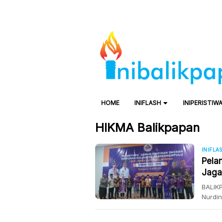
HOME
INIFLASH
INIPERISTIW
HIKMA Balikpapan
INIFLA
Pela
Jaga
Intol
BALIK
Nurdin
keruk
Halim.