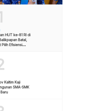
1
H
an HUT ke-81 RI di
alikpapan Batal,
Pilih Efisiensi
ran
2
v Kaltim Kaji
ngunan SMA-SMK
 Baru