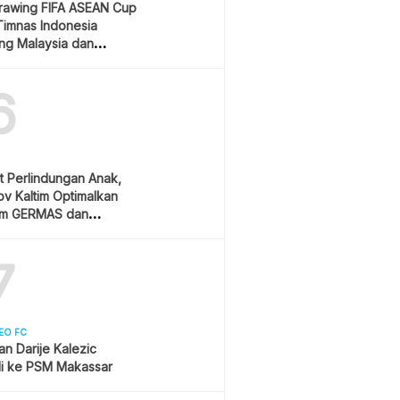
Drawing FIFA ASEAN Cup
Timnas Indonesia
ang Malaysia dan
ura
6
t Perlindungan Anak,
v Kaltim Optimalkan
am GERMAS dan
AN
7
EO FC
san Darije Kalezic
i ke PSM Makassar