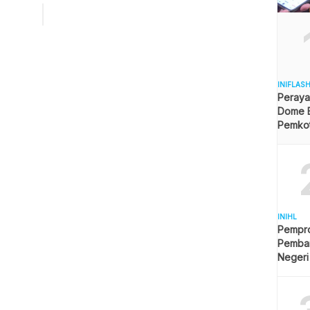
 Enrekang Muslimin Bando, di gedung Klandasan
apan, Selasa (14/3/2023) malam. Pelantikan juga dihadiri
HIKMA Kaltim Balfas Syam dan Ketua KKSS Kota Balikpapan,
ta DPRD […]
INIFLAS
Peraya
Dome B
Pemkot 
Angga
INIHL
Pempro
Pemba
Negeri