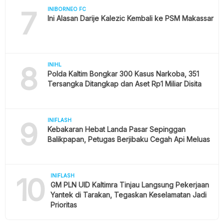
7
INIBORNEO FC
Ini Alasan Darije Kalezic Kembali ke PSM Makassar
8
INIHL
Polda Kaltim Bongkar 300 Kasus Narkoba, 351
Tersangka Ditangkap dan Aset Rp1 Miliar Disita
9
INIFLASH
Kebakaran Hebat Landa Pasar Sepinggan
Balikpapan, Petugas Berjibaku Cegah Api Meluas
10
INIFLASH
GM PLN UID Kaltimra Tinjau Langsung Pekerjaan
Yantek di Tarakan, Tegaskan Keselamatan Jadi
Prioritas