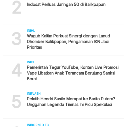
2
Indosat Perluas Jaringan 5G di Balikpapan
3
INIHL
Wagub Kaltim Perkuat Sinergi dengan Lanud
Dhomber Balikpapan, Pengamanan IKN Jadi
Prioritas
4
INIHL
Pemerintah Tegur YouTube, Konten Live Promosi
Vape Libatkan Anak Terancam Berujung Sanksi
Berat
5
INIFLASH
Pelatih Hendri Susilo Merapat ke Barito Putera?
Unggahan Legenda Timnas Ini Picu Spekulasi
INIBORNEO FC