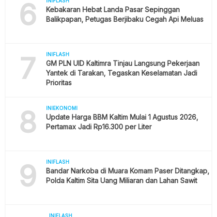
6
INIFLASH
Kebakaran Hebat Landa Pasar Sepinggan
Balikpapan, Petugas Berjibaku Cegah Api Meluas
7
INIFLASH
GM PLN UID Kaltimra Tinjau Langsung Pekerjaan
Yantek di Tarakan, Tegaskan Keselamatan Jadi
Prioritas
8
INIEKONOMI
Update Harga BBM Kaltim Mulai 1 Agustus 2026,
Pertamax Jadi Rp16.300 per Liter
9
INIFLASH
Bandar Narkoba di Muara Komam Paser Ditangkap,
Polda Kaltim Sita Uang Miliaran dan Lahan Sawit
INIFLASH