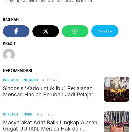
sayangkan minimnya promosi provinsi kaltim
BAGIKAN
Copy Link
KREDIT
REKOMENDASI
INIFLASH
INITREND
4 jam lalu
Sinopsis ‘Kado untuk Ibu’, Perjalanan
Mencari Hadiah Berubah Jadi Pelajaran
tentang Kehilangan
INIFLASH
INIIKN
5 jam lalu
Masyarakat Adat Balik Ungkap Alasan
Gugat UU IKN, Merasa Hak dan