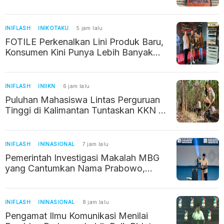
Wilayahnya Terancam
INIFLASH
INIKOTAKU
5 jam lalu
FOTILE Perkenalkan Lini Produk Baru,
Konsumen Kini Punya Lebih Banyak
Pilihan
INIFLASH
INIIKN
6 jam lalu
Puluhan Mahasiswa Lintas Perguruan
Tinggi di Kalimantan Tuntaskan KKN di
IKN
INIFLASH
ININASIONAL
7 jam lalu
Pemerintah Investigasi Makalah MBG
yang Cantumkan Nama Prabowo,
Bermasalah Gegara Pakai AI
INIFLASH
ININASIONAL
8 jam lalu
Pengamat Ilmu Komunikasi Menilai