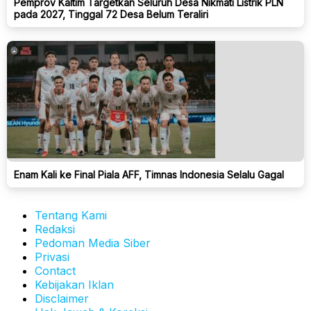
Pemprov Kaltim Targetkan Seluruh Desa Nikmati Listrik PLN
pada 2027, Tinggal 72 Desa Belum Teraliri
Enam Kali ke Final Piala AFF, Timnas Indonesia Selalu Gagal
Tentang Kami
Redaksi
Pedoman Media Siber
Privasi
Contact
Kebijakan Iklan
Disclaimer